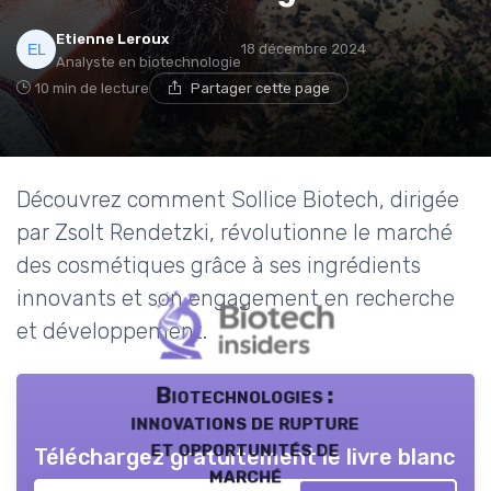
Etienne Leroux
18 décembre 2024
Analyste en biotechnologie
10 min de lecture
Partager cette page
Découvrez comment Sollice Biotech, dirigée
par Zsolt Rendetzki, révolutionne le marché
des cosmétiques grâce à ses ingrédients
innovants et son engagement en recherche
et développement.
Biotechnologies :
innovations de rupture
et opportunités de
Téléchargez gratuitement le livre blanc
marché