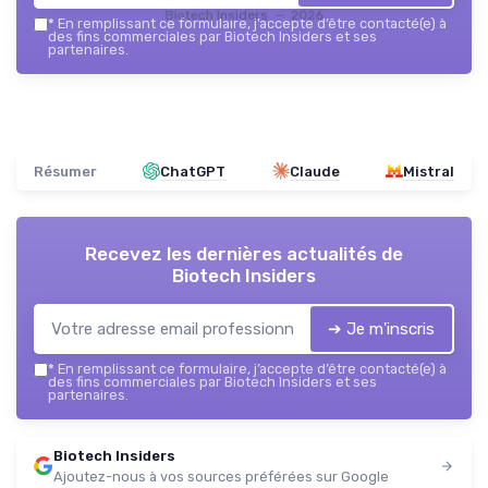
Biotech Insiders — 2026
*
En remplissant ce formulaire, j’accepte d’être contacté(e) à
des fins commerciales par Biotech Insiders et ses
partenaires.
Résumer
ChatGPT
Claude
Mistral
Recevez les dernières actualités de
Biotech Insiders
➔ Je m'inscris
*
En remplissant ce formulaire, j’accepte d’être contacté(e) à
des fins commerciales par Biotech Insiders et ses
partenaires.
Biotech Insiders
Ajoutez-nous à vos sources préférées sur Google