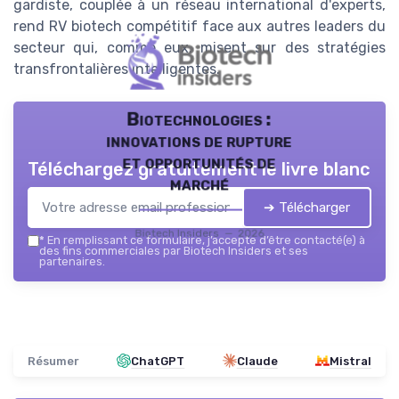
gardiste, couplée à un réseau international d'experts,
rend RV biotech compétitif face aux autres leaders du
secteur qui, comme eux, misent sur des stratégies
transfrontalières intelligentes.
Biotechnologies :
innovations de rupture
et opportunités de
Téléchargez gratuitement le livre blanc
marché
➔ Télécharger
Biotech Insiders — 2026
*
En remplissant ce formulaire, j’accepte d’être contacté(e) à
des fins commerciales par Biotech Insiders et ses
partenaires.
Résumer
ChatGPT
Claude
Mistral