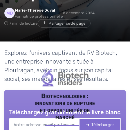
Marie-Thérèse Duval
8 décembre 2024
Formatrice professionnelle
7 min de lecture
Partager cette page
Explorez l'univers captivant de RV Biotech,
une entreprise innovante située à
Ploufragan, avec un focus sur son capital
social, ses mandataires et ses résultats.
Biotechnologies :
innovations de rupture
et opportunités de
Téléchargez gratuitement le livre blanc
marché
➔ Télécharger