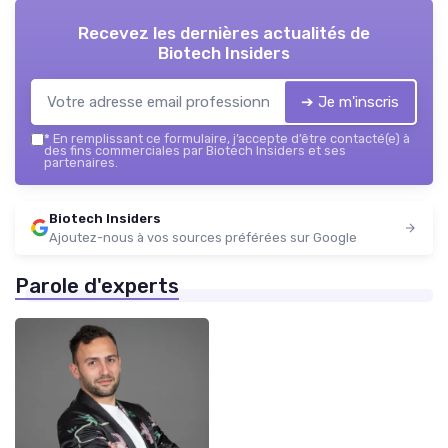
Recevez les dernières actualités de
Biotech Insiders
➔ Je m'inscris
*
En remplissant ce formulaire, j’accepte d’être contacté(e) à
des fins commerciales par Biotech Insiders et ses
partenaires.
Biotech Insiders
Ajoutez-nous à vos sources préférées sur Google
Parole d'experts