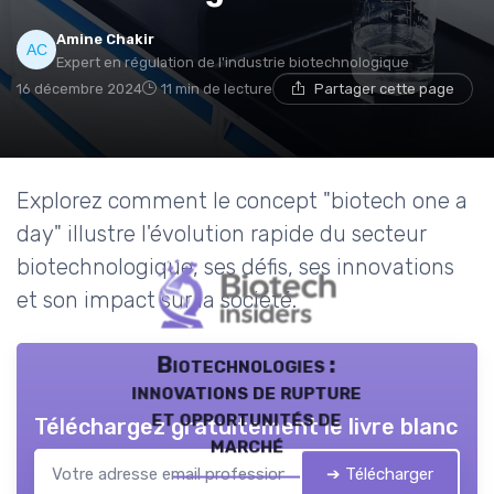
Amine Chakir
Expert en régulation de l'industrie biotechnologique
16 décembre 2024
11 min de lecture
Partager cette page
Explorez comment le concept "biotech one a
day" illustre l'évolution rapide du secteur
biotechnologique, ses défis, ses innovations
et son impact sur la société.
Biotechnologies :
innovations de rupture
et opportunités de
Téléchargez gratuitement le livre blanc
marché
➔ Télécharger