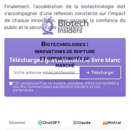
Finalement, l’accélération de la biotechnologie doit
s’accompagner d’une réflexion constante sur l’impact
de chaque innovation, pour garantir la confiance du
public et la sécurité des utilisateurs.
Biotechnologies :
innovations de rupture
et opportunités de
Téléchargez gratuitement le livre blanc
marché
➔ Télécharger
Biotech Insiders — 2026
*
En remplissant ce formulaire, j’accepte d’être contacté(e) à
des fins commerciales par Biotech Insiders et ses
partenaires.
Résumer
ChatGPT
Claude
Mistral