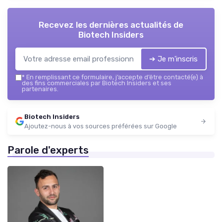
Recevez les dernières actualités de
Biotech Insiders
➔ Je m'inscris
*
En remplissant ce formulaire, j’accepte d’être contacté(e) à
des fins commerciales par Biotech Insiders et ses
partenaires.
Biotech Insiders
Ajoutez-nous à vos sources préférées sur Google
Parole d'experts