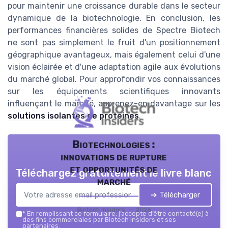
pour maintenir une croissance durable dans le secteur
dynamique de la biotechnologie. En conclusion, les
performances financières solides de Spectre Biotech
ne sont pas simplement le fruit d'un positionnement
géographique avantageux, mais également celui d'une
vision éclairée et d'une adaptation agile aux évolutions
du marché global. Pour approfondir vos connaissances
sur les équipements scientifiques innovants
influençant le marché, apprenez-en davantage sur les
solutions isolantes de protéines
.
Biotechnologies :
innovations de rupture
et opportunités de
Téléchargez gratuitement le livre blanc
marché
➔ Télécharger
Biotech Insiders — 2026
*
En remplissant ce formulaire, j’accepte d’être contacté(e) à
des fins commerciales par Biotech Insiders et ses
partenaires.