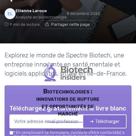
Etienne Leroux
8 décembre 2024
Analyste en biotechnologie
9 min de lecture
Partager cette page
Explorez le monde de Spectre Biotech, une
entreprise innovante en santé mentale et
logiciels applicatifs, située en Île-de-France.
Biotechnologies :
innovations de rupture
et opportunités de
Téléchargez gratuitement le livre blanc
marché
➔ Télécharger
Biotech Insiders — 2026
*
En remplissant ce formulaire, j’accepte d’être contacté(e) à