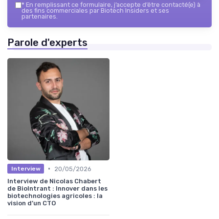
*
En remplissant ce formulaire, j’accepte d’être contacté(e) à
des fins commerciales par Biotech Insiders et ses
partenaires.
Parole d'experts
•
20/05/2026
Interview
Interview de Nicolas Chabert
de BioIntrant : Innover dans les
biotechnologies agricoles : la
vision d’un CTO