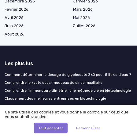
Décembre 2025
Janvier 2026
Février 2026
Mars 2026
Avril 2026
Mai 2026
Juin 2026
Juillet 2026
Août 2026
Les plus lus
Comment déterminer le dosage de glyphosate 360 pour 5 litres d'eau ?
Comprendre le kyste sous-muqueux du sinus maxillaire
Comprendre l'immunoturbidimétrie : une méthode clé en biotechnologie
Classement des meilleures entreprises en biotechnologie
Comprendre le phénomène des fils résorbables qui ressortent des
cicatrices
Ce site utilise des cookies et vous donne le contrôle sur ceux que
vous souhaitez activer
Les derniers articles
Tout accepter
Personnaliser