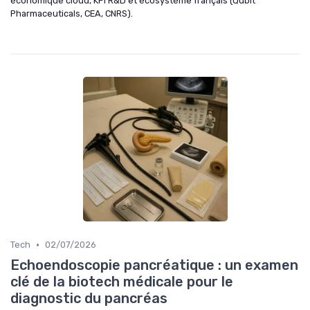
économique cloud, KPI R&D et écosystème français (Qubit
Pharmaceuticals, CEA, CNRS).
•
Tech
02/07/2026
Echoendoscopie pancréatique : un examen
clé de la biotech médicale pour le
diagnostic du pancréas