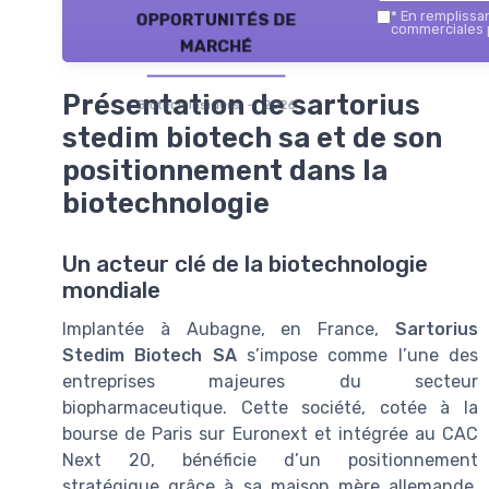
opportunités de
*
En remplissant
commerciales p
marché
Présentation de sartorius
Biotech Insiders — 2026
stedim biotech sa et de son
positionnement dans la
biotechnologie
Un acteur clé de la biotechnologie
mondiale
Implantée à Aubagne, en France,
Sartorius
Stedim Biotech SA
s’impose comme l’une des
entreprises majeures du secteur
biopharmaceutique. Cette société, cotée à la
bourse de Paris sur Euronext et intégrée au CAC
Next 20, bénéficie d’un positionnement
stratégique grâce à sa maison mère allemande,