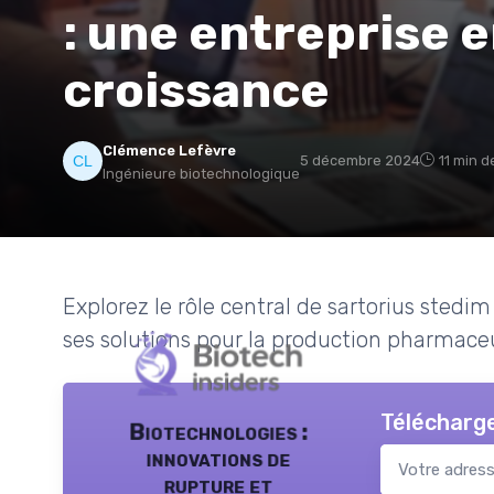
: une entreprise e
croissance
Clémence Lefèvre
5 décembre 2024
11 min d
Ingénieure biotechnologique
Explorez le rôle central de sartorius stedi
ses solutions pour la production pharmaceut
Télécharge
Biotechnologies :
innovations de
rupture et