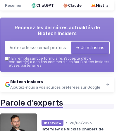
Résumer
ChatGPT
Claude
Mistral
Recevez les dernières actualités de
Biotech Insiders
➔ Je m'inscris
*
En remplissant ce formulaire, j’accepte d’être
contacté(e) à des fins commerciales par Biotech Insiders
et ses partenaires.
Biotech Insiders
Ajoutez-nous à vos sources préférées sur Google
Parole d'experts
•
20/05/2026
Interview
Interview de Nicolas Chabert de