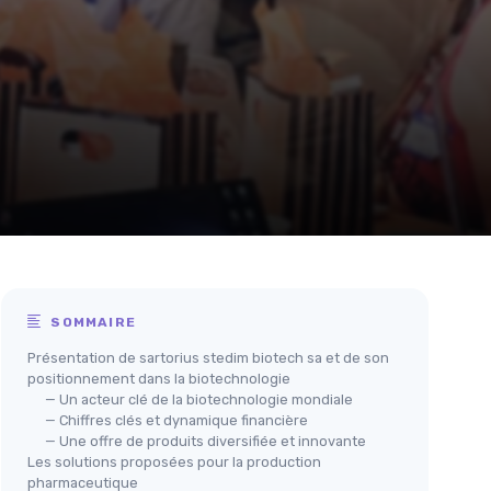
SOMMAIRE
Présentation de sartorius stedim biotech sa et de son
positionnement dans la biotechnologie
— Un acteur clé de la biotechnologie mondiale
— Chiffres clés et dynamique financière
— Une offre de produits diversifiée et innovante
Les solutions proposées pour la production
pharmaceutique