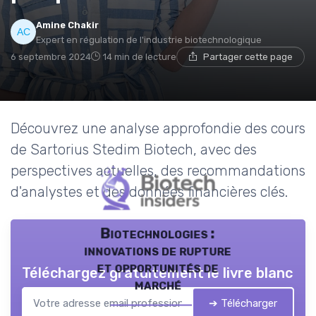
Amine Chakir
Expert en régulation de l'industrie biotechnologique
6 septembre 2024
14 min de lecture
Partager cette page
Découvrez une analyse approfondie des cours
de Sartorius Stedim Biotech, avec des
perspectives actuelles, des recommandations
d'analystes et des données financières clés.
Biotechnologies :
innovations de rupture
et opportunités de
Téléchargez gratuitement le livre blanc
marché
➔ Télécharger