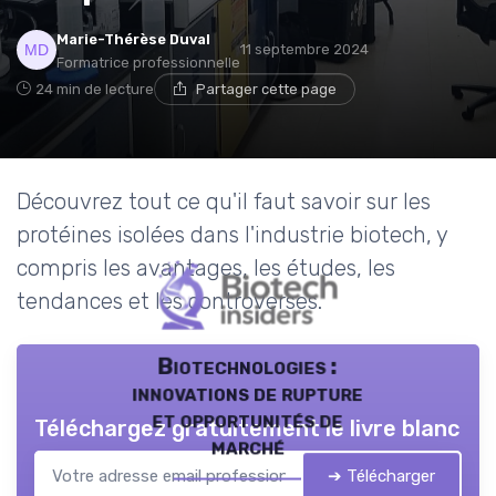
Marie-Thérèse Duval
11 septembre 2024
Formatrice professionnelle
24 min de lecture
Partager cette page
Découvrez tout ce qu'il faut savoir sur les
protéines isolées dans l'industrie biotech, y
compris les avantages, les études, les
tendances et les controverses.
Biotechnologies :
innovations de rupture
et opportunités de
Téléchargez gratuitement le livre blanc
marché
➔ Télécharger