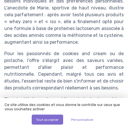
besoins individuels et des préférences personnelles.
L'anecdote de Marie, sportive de haut niveau, illustre
cela parfaitement : après avoir testé plusieurs produits
« whey zero » et « iso », elle a finalement opté pour
une formule à base de proteines lactoserum associée à
des acides aminés comme la méthionine et la cysteine,
augmentant ainsi sa performance.
Pour les passionnés de cookies and cream ou de
pistache, l’offre s'élargit avec des saveurs variées,
permettant d'allier plaisir et performance
nutritionnelle. Cependant, malgré tous ces avis et
études, l'essentiel reste de bien s'informer et de choisir
des produits correspondant réellement à ses besoins.
Plus de détails sur les protéines de lactosérum et leur
Ce site utilise des cookies et vous donne le contrôle sur ceux que
révolution peuvent être trouvés dans
cet article
.
vous souhaitez activer
L'avenir des protéines isolées en
Tout accepter
Personnaliser