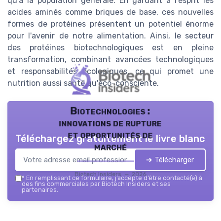
qu'à la population générale. En gardant à l'esprit les
acides aminés comme briques de base, ces nouvelles
formes de protéines présentent un potentiel énorme
pour l'avenir de notre alimentation. Ainsi, le secteur
des protéines biotechnologiques est en pleine
transformation, combinant avancées technologiques
et responsabilités écologiques, ce qui promet une
nutrition aussi santé qu'éco-consciente.
Biotechnologies :
innovations de rupture
et opportunités de
Téléchargez gratuitement le livre blanc
marché
➔ Télécharger
Biotech Insiders — 2026
*
En remplissant ce formulaire, j’accepte d’être contacté(e) à
des fins commerciales par Biotech Insiders et ses
partenaires.