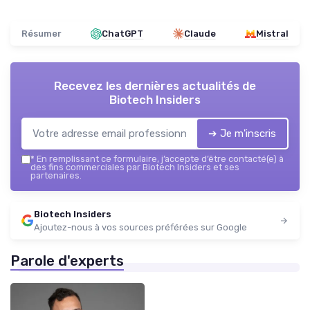
Résumer
ChatGPT
Claude
Mistral
Recevez les dernières actualités de
Biotech Insiders
➔ Je m'inscris
*
En remplissant ce formulaire, j’accepte d’être contacté(e) à
des fins commerciales par Biotech Insiders et ses
partenaires.
Biotech Insiders
Ajoutez-nous à vos sources préférées sur Google
Parole d'experts