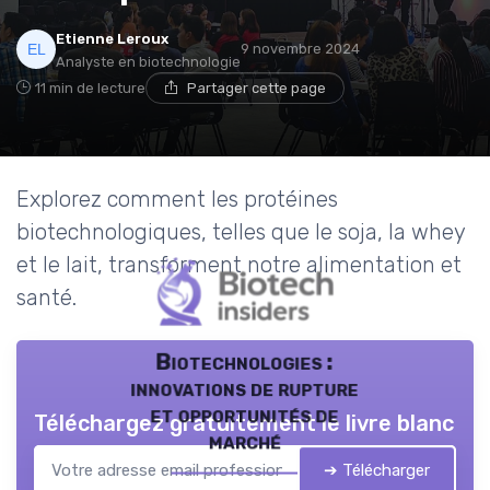
Etienne Leroux
9 novembre 2024
Analyste en biotechnologie
11 min de lecture
Partager cette page
Explorez comment les protéines
biotechnologiques, telles que le soja, la whey
et le lait, transforment notre alimentation et
santé.
Biotechnologies :
innovations de rupture
et opportunités de
Téléchargez gratuitement le livre blanc
marché
➔ Télécharger