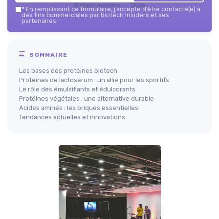
Biotech Insiders — 2026
*
En remplissant ce formulaire, j’accepte d’être contacté(e) à
des fins commerciales par Biotech Insiders et ses
partenaires.
SOMMAIRE
Les bases des protéines biotech
Protéines de lactosérum : un allié pour les sportifs
Le rôle des émulsifiants et édulcorants
Protéines végétales : une alternative durable
Acides aminés : les briques essentielles
Tendances actuelles et innovations