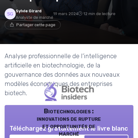
Sylvie Girard
19 mars 2024
12 min de lecture
Analyste de marché
Partager cette page
Analyse professionnelle de l’intelligence
artificielle en biotechnologie, de la
gouvernance des données aux nouveaux
modèles économiques des entreprises
biotech.
Biotechnologies :
innovations de rupture
et opportunités de
Téléchargez gratuitement le livre blanc
marché