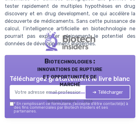
tester rapidement de multiples hypothèses en drug
discovery et en drug development, ce qui accélère la
découverte de médicaments. Sans cette puissance de
calcul, l’intelligence artificielle en biotechnologie ne
pourrait pas exploiter pleinement le potentiel des
données de développement modernes.
Biotechnologies :
innovations de rupture
et opportunités de
Téléchargez gratuitement le livre blanc
marché
➔ Télécharger
Biotech Insiders — 2026
*
En remplissant ce formulaire, j’accepte d’être contacté(e) à
des fins commerciales par Biotech Insiders et ses
partenaires.