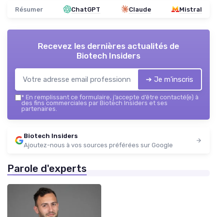
Résumer
ChatGPT
Claude
Mistral
Recevez les dernières actualités de
Biotech Insiders
➔ Je m'inscris
*
En remplissant ce formulaire, j’accepte d’être contacté(e) à
des fins commerciales par Biotech Insiders et ses
partenaires.
Biotech Insiders
Ajoutez-nous à vos sources préférées sur Google
Parole d'experts