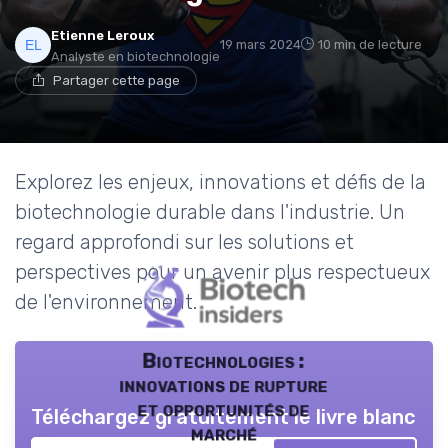
Etienne Leroux
19 mars 2024
10 min de lecture
Analyste en biotechnologie
Partager cette page
Explorez les enjeux, innovations et défis de la
biotechnologie durable dans l'industrie. Un
regard approfondi sur les solutions et
perspectives pour un avenir plus respectueux
de l'environnement.
Biotechnologies :
innovations de rupture
et opportunités de
Téléchargez gratuitement le livre blanc
marché