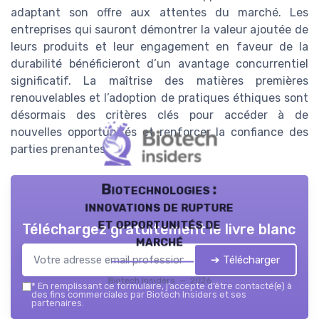
adaptant son offre aux attentes du marché. Les
entreprises qui sauront démontrer la valeur ajoutée de
leurs produits et leur engagement en faveur de la
durabilité bénéficieront d’un avantage concurrentiel
significatif. La maîtrise des matières premières
renouvelables et l’adoption de pratiques éthiques sont
désormais des critères clés pour accéder à de
nouvelles opportunités et renforcer la confiance des
parties prenantes.
Biotechnologies :
innovations de rupture
et opportunités de
Téléchargez gratuitement le livre blanc
marché
➔ Télécharger
Biotech Insiders — 2026
*
En remplissant ce formulaire, j’accepte d’être contacté(e) à
des fins commerciales par Biotech Insiders et ses
partenaires.