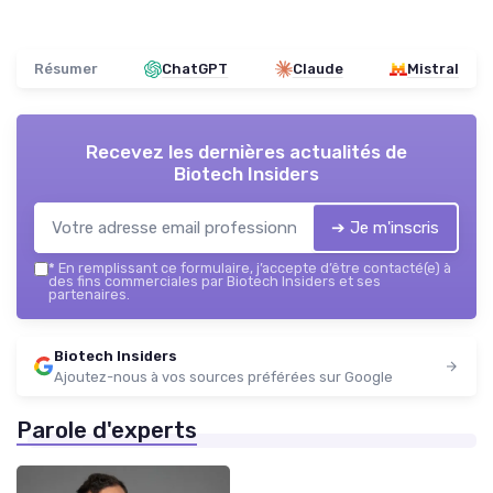
Résumer
ChatGPT
Claude
Mistral
Recevez les dernières actualités de
Biotech Insiders
➔ Je m'inscris
*
En remplissant ce formulaire, j’accepte d’être contacté(e) à
des fins commerciales par Biotech Insiders et ses
partenaires.
Biotech Insiders
Ajoutez-nous à vos sources préférées sur Google
Parole d'experts