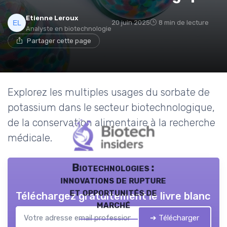
Etienne Leroux
20 juin 2025
8 min de lecture
Analyste en biotechnologie
Partager cette page
Explorez les multiples usages du sorbate de
potassium dans le secteur biotechnologique,
de la conservation alimentaire à la recherche
médicale.
Biotechnologies :
innovations de rupture
et opportunités de
Téléchargez gratuitement le livre blanc
marché
➔ Télécharger