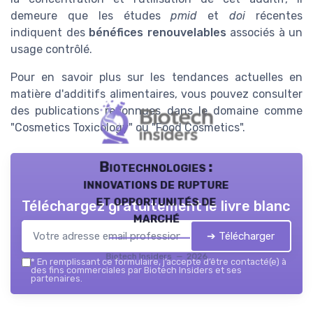
demeure que les études
pmid
et
doi
récentes
indiquent des
bénéfices renouvelables
associés à un
usage contrôlé.
Pour en savoir plus sur les tendances actuelles en
matière d'additifs alimentaires, vous pouvez consulter
des publications reconnues dans le domaine comme
"
Cosmetics Toxicology
" ou "
Food Cosmetics
".
Biotechnologies :
innovations de rupture
et opportunités de
Téléchargez gratuitement le livre blanc
marché
➔ Télécharger
Biotech Insiders — 2026
*
En remplissant ce formulaire, j’accepte d’être contacté(e) à
des fins commerciales par Biotech Insiders et ses
partenaires.