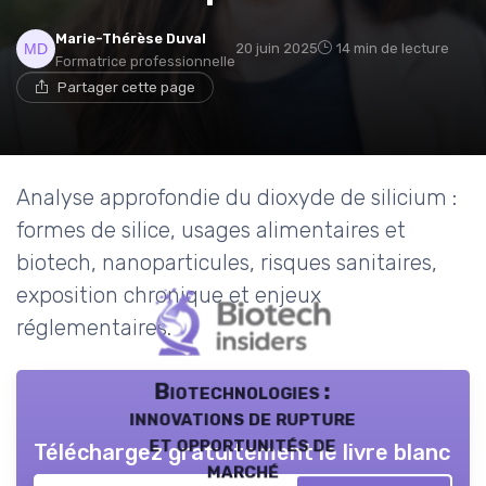
Marie-Thérèse Duval
20 juin 2025
14 min de lecture
Formatrice professionnelle
Partager cette page
Analyse approfondie du dioxyde de silicium :
formes de silice, usages alimentaires et
biotech, nanoparticules, risques sanitaires,
exposition chronique et enjeux
réglementaires.
Biotechnologies :
innovations de rupture
et opportunités de
Téléchargez gratuitement le livre blanc
marché