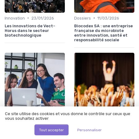
•
•
Innovation
23/01/2026
Dossiers
11/03/2026
Les innovations de Vect-
Biocodex SA : une entreprise
Horus dans le secteur
française du microbiote
biotechnologique
entre innovation, santé et
responsabilité sociale
Ce site utilise des cookies et vous donne le contrôle sur ceux que
•
•
Innovation
29/12/2025
Actualité
10/03/2026
vous souhaitez activer
Les plantes du futur : une
Creapharm clinical supplies
Tout accepter
Personnaliser
révolution verte
au Haillan : un maillon
stratégique pour le