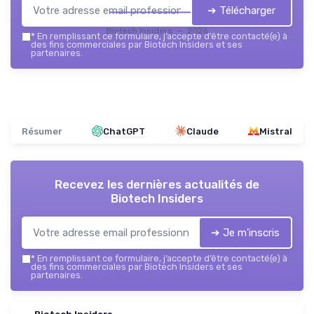
➔ Télécharger
Biotech Insiders — 2026
*
En remplissant ce formulaire, j’accepte d’être contacté(e) à
des fins commerciales par Biotech Insiders et ses
partenaires.
Résumer
ChatGPT
Claude
Mistral
Recevez les dernières actualités de
Biotech Insiders
➔ Je m'inscris
*
En remplissant ce formulaire, j’accepte d’être contacté(e) à
des fins commerciales par Biotech Insiders et ses
partenaires.