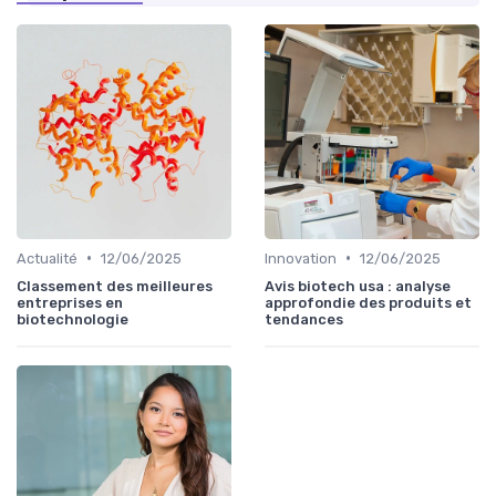
•
•
Actualité
12/06/2025
Innovation
12/06/2025
Classement des meilleures
Avis biotech usa : analyse
entreprises en
approfondie des produits et
biotechnologie
tendances