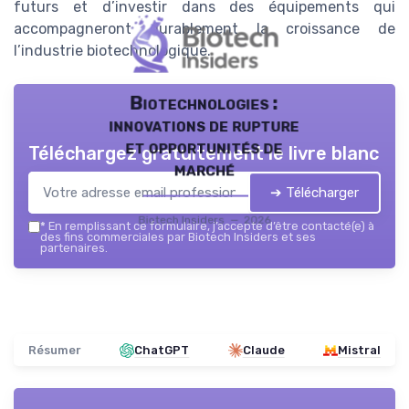
futurs et d’investir dans des équipements qui
accompagneront durablement la croissance de
l’industrie biotechnologique.
Biotechnologies :
innovations de rupture
et opportunités de
Téléchargez gratuitement le livre blanc
marché
➔ Télécharger
Biotech Insiders — 2026
*
En remplissant ce formulaire, j’accepte d’être contacté(e) à
des fins commerciales par Biotech Insiders et ses
partenaires.
Résumer
ChatGPT
Claude
Mistral