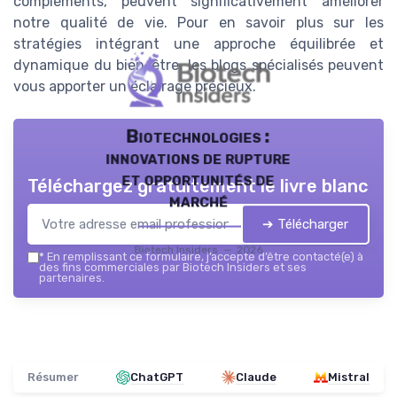
compléments, peuvent significativement améliorer
notre qualité de vie. Pour en savoir plus sur les
stratégies intégrant une approche équilibrée et
dynamique du bien-être, les blogs spécialisés peuvent
vous apporter un éclairage précieux.
Biotechnologies :
innovations de rupture
et opportunités de
Téléchargez gratuitement le livre blanc
marché
➔ Télécharger
Biotech Insiders — 2026
*
En remplissant ce formulaire, j’accepte d’être contacté(e) à
des fins commerciales par Biotech Insiders et ses
partenaires.
Résumer
ChatGPT
Claude
Mistral