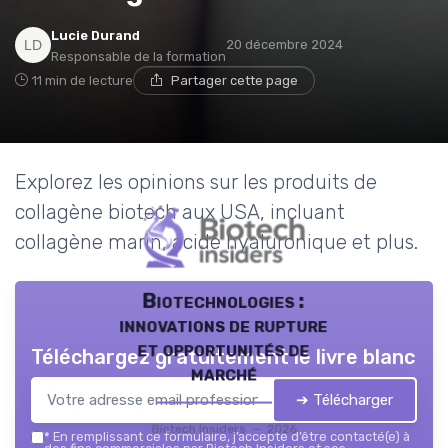
Lucie Durand
20 décembre 2024
Responsable de la formation
11 min de lecture
Partager cette page
Explorez les opinions sur les produits de
collagène biotech aux USA, incluant
collagène marin, acide hyaluronique et plus.
Biotechnologies :
innovations de rupture
et opportunités de
Téléchargez gratuitement le livre blanc
marché
➔ Télécharger
Biotech Insiders — 2026
*
En remplissant ce formulaire, j’accepte d’être contacté(e) à