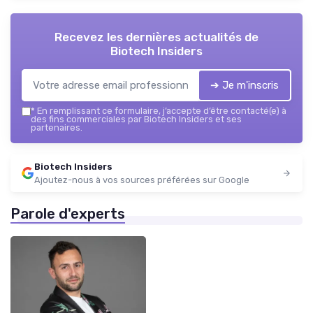
Recevez les dernières actualités de
Biotech Insiders
➔ Je m'inscris
*
En remplissant ce formulaire, j’accepte d’être contacté(e) à
des fins commerciales par Biotech Insiders et ses
partenaires.
Biotech Insiders
Ajoutez-nous à vos sources préférées sur Google
Parole d'experts