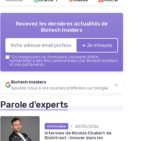
Recevez les dernières actualités de
Biotech Insiders
➔ Je m'inscris
*
En remplissant ce formulaire, j’accepte d’être
contacté(e) à des fins commerciales par Biotech Insiders
et ses partenaires.
Biotech Insiders
Ajoutez-nous à vos sources préférées sur Google
Parole d'experts
•
20/05/2026
Interview
Interview de Nicolas Chabert de
BioIntrant : Innover dans les