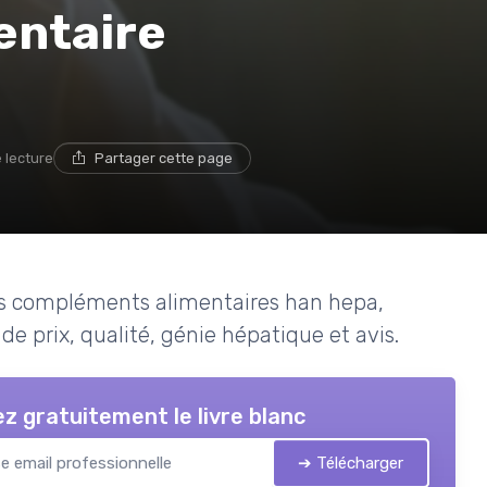
entaire
e lecture
Partager cette page
es compléments alimentaires han hepa,
de prix, qualité, génie hépatique et avis.
z gratuitement le livre blanc
➔ Télécharger