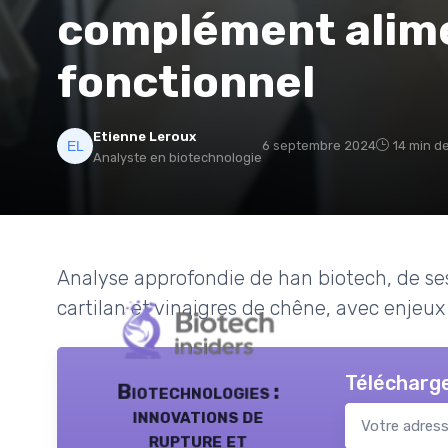
complément alim
fonctionnel
Etienne Leroux
6 septembre 2024
14 min d
Analyste en biotechnologie
Analyse approfondie de han biotech, de s
cartilan et vinaigres de chêne, avec enjeux 
Télécharge
Biotechnologies :
innovations de
rupture et