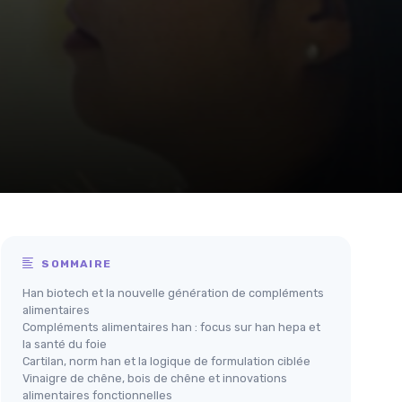
SOMMAIRE
Han biotech et la nouvelle génération de compléments
alimentaires
Compléments alimentaires han : focus sur han hepa et
la santé du foie
Cartilan, norm han et la logique de formulation ciblée
Vinaigre de chêne, bois de chêne et innovations
alimentaires fonctionnelles