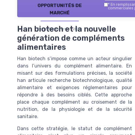
opportunités de
*
En remplissant
commerciales p
marché
Han biotech et la nouvelle
Biotech Insiders — 2026
génération de compléments
alimentaires
Han biotech s’impose comme un acteur singulier
dans l’univers du complément alimentaire. En
misant sur des formulations précises, la société
han articule recherche biotechnologique, qualité
alimentaire et exigences réglementaires pour
répondre à des besoins ciblés. Cette approche
place chaque complément au croisement de la
nutrition, de la physiologie et de la sécurité
sanitaire.
Dans cette stratégie, le statut de complément