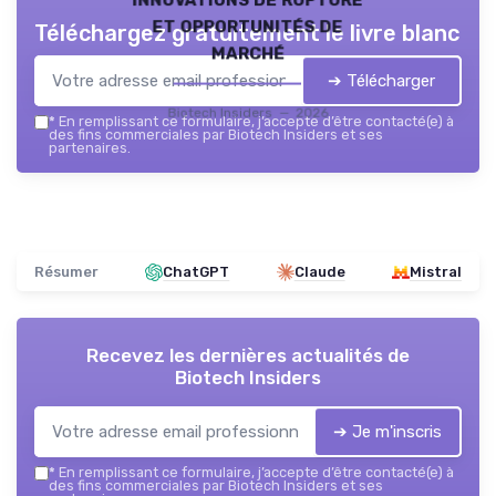
et opportunités de
Téléchargez gratuitement le livre blanc
marché
➔ Télécharger
Biotech Insiders — 2026
*
En remplissant ce formulaire, j’accepte d’être contacté(e) à
des fins commerciales par Biotech Insiders et ses
partenaires.
Résumer
ChatGPT
Claude
Mistral
Recevez les dernières actualités de
Biotech Insiders
➔ Je m'inscris
*
En remplissant ce formulaire, j’accepte d’être contacté(e) à
des fins commerciales par Biotech Insiders et ses