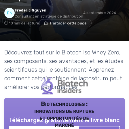
Frédéric Nguyen
4 septembre 2024
Consultant en stratégie de distribution
18 min de lecture
Partager cette page
Découvrez tout sur le Biotech Iso Whey Zero,
ses composants, ses avantages, et les études
scientifiques qui le soutiennent. Apprenez
comment cette protéine de lactosérum peut
améliorer vos performances.
Biotechnologies :
innovations de rupture
et opportunités de
Téléchargez gratuitement le livre blanc
marché