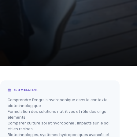
SOMMAIRE
Comprendre l’engrais hydroponique dans le contexte
biotechnologique
Formulation des solutions nutritives et rôle des oligo
éléments
Comparer culture sol et hydroponie : impacts sur le sol
et les racines
Biotechnologies, systèmes hydroponiques avancés et