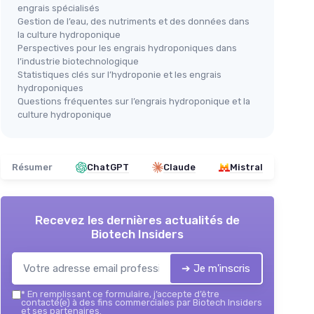
engrais spécialisés
Gestion de l’eau, des nutriments et des données dans
la culture hydroponique
Perspectives pour les engrais hydroponiques dans
l’industrie biotechnologique
Statistiques clés sur l’hydroponie et les engrais
hydroponiques
Questions fréquentes sur l’engrais hydroponique et la
culture hydroponique
Résumer
ChatGPT
Claude
Mistral
Recevez les dernières actualités de
Biotech Insiders
➔ Je m'inscris
*
En remplissant ce formulaire, j’accepte d’être
contacté(e) à des fins commerciales par Biotech Insiders
et ses partenaires.