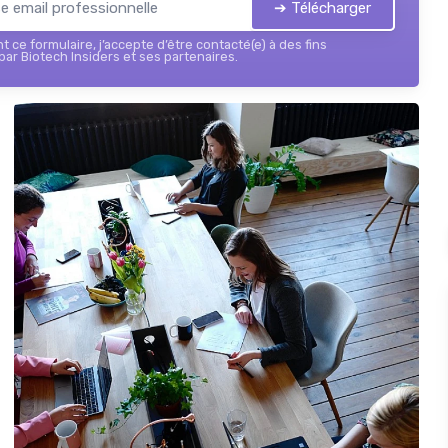
➔ Télécharger
 ce formulaire, j’accepte d’être contacté(e) à des fins
ar Biotech Insiders et ses partenaires.