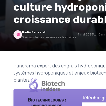
culture hydropon
croissance durabl
Nadia Bensalah
14 mai 2025
10 min
Spécialiste des ressources humaines
Panorama expert des engrais hydroponiques 
systèmes hydroponiques et enjeux biotechn
plantes.
Télécharge
Biotechnologies :
innovations de