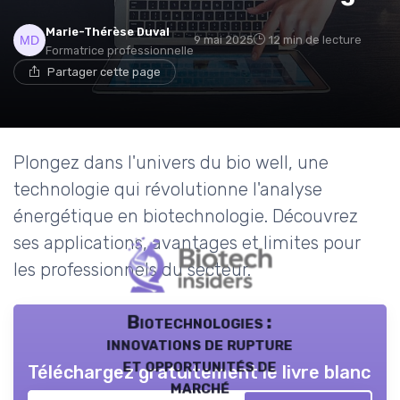
Marie-Thérèse Duval
9 mai 2025
12 min de lecture
Formatrice professionnelle
Partager cette page
Plongez dans l'univers du bio well, une
technologie qui révolutionne l'analyse
énergétique en biotechnologie. Découvrez
ses applications, avantages et limites pour
les professionnels du secteur.
Biotechnologies :
innovations de rupture
et opportunités de
Téléchargez gratuitement le livre blanc
marché