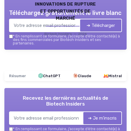
innovations de rupture
et opportunités de
Téléchargez gratuitement le livre blanc
marché
➔ Télécharger
Biotech Insiders — 2026
*
En remplissant ce formulaire, j’accepte d’être contacté(e) à
des fins commerciales par Biotech Insiders et ses
partenaires.
Résumer
ChatGPT
Claude
Mistral
Recevez les dernières actualités de
Biotech Insiders
➔ Je m'inscris
*
En remplissant ce formulaire, j’accepte d’être contacté(e) à