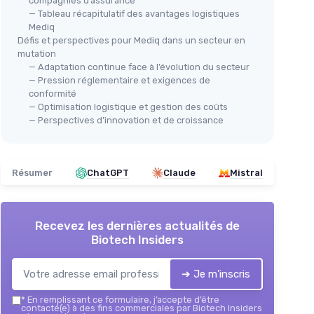
compagnies d’assurance
— Tableau récapitulatif des avantages logistiques
Mediq
Défis et perspectives pour Mediq dans un secteur en
mutation
— Adaptation continue face à l’évolution du secteur
— Pression réglementaire et exigences de
conformité
— Optimisation logistique et gestion des coûts
— Perspectives d’innovation et de croissance
Résumer
ChatGPT
Claude
Mistral
Recevez les dernières actualités de
Biotech Insiders
➔ Je m'inscris
*
En remplissant ce formulaire, j’accepte d’être
contacté(e) à des fins commerciales par Biotech Insiders