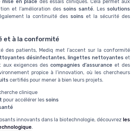
e
mise en place
des essais cliniques. Cela permet aux
ation et l’amélioration des
soins santé
. Les
solutions
également la continuité des
soins
et la sécurité des
é et à la conformité
té des patients, Mediq met l’accent sur la conformité
ttoyantes désinfectantes
,
lingettes nettoyantes
et
 aux exigences des
compagnies d’assurance
et des
nvironnement propice à l’innovation, où les chercheurs
uits
certifiés pour mener à bien leurs projets.
cherche clinique
t
pour accélérer les
soins
santé
omposants innovants dans la biotechnologie, découvrez
les
technologique
.