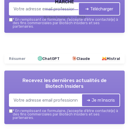
marché
➔ Télécharger
Biotech Insiders — 2026
*
En remplissant ce formulaire, j’accepte d’être contacté(e) à
des fins commerciales par Biotech Insiders et ses
partenaires.
Résumer
ChatGPT
Claude
Mistral
Recevez les dernières actualités de
Biotech Insiders
➔ Je m'inscris
*
En remplissant ce formulaire, j’accepte d’être contacté(e) à
des fins commerciales par Biotech Insiders et ses
partenaires.