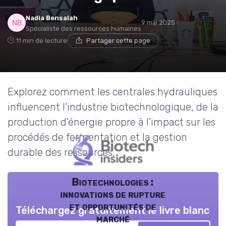
Nadia Bensalah
9 mai 2025
Spécialiste des ressources humaines
11 min de lecture
Partager cette page
Explorez comment les centrales hydrauliques
influencent l'industrie biotechnologique, de la
production d'énergie propre à l'impact sur les
procédés de fermentation et la gestion
durable des ressources.
Biotechnologies :
innovations de rupture
et opportunités de
Téléchargez gratuitement le livre blanc
marché