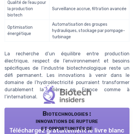
Qualité de l’eau pour
la production
Surveillance accrue, filtration avancée
biotech
Automatisation des groupes
Optimisation
hydrauliques, stockage par pompage-
énergétique
turbinage
La recherche d’un équilibre entre production
électrique, respect de l’environnement et besoins
spécifiques de l’industrie biotechnologique reste un
défi permanent. Les innovations à venir dans le
domaine de l’hydroélectricité pourraient transformer
durablement la filière, en France comme à
l’international.
Biotechnologies :
innovations de rupture
et opportunités de
Téléchargez gratuitement le livre blanc