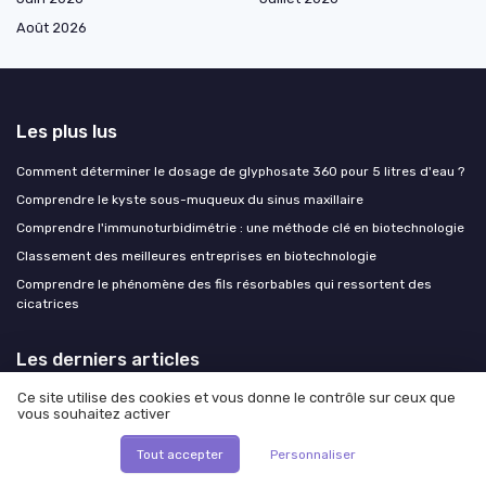
Août 2026
Les plus lus
Comment déterminer le dosage de glyphosate 360 pour 5 litres d'eau ?
Comprendre le kyste sous-muqueux du sinus maxillaire
Comprendre l'immunoturbidimétrie : une méthode clé en biotechnologie
Classement des meilleures entreprises en biotechnologie
Comprendre le phénomène des fils résorbables qui ressortent des
cicatrices
Les derniers articles
Ce site utilise des cookies et vous donne le contrôle sur ceux que
Comment un comité éthique crédible encadre la recherche en
vous souhaitez activer
biotechnologies
Management durable en biotech : structurer une politique RSE qui attire
Tout accepter
Personnaliser
les talents et sécurise les financements