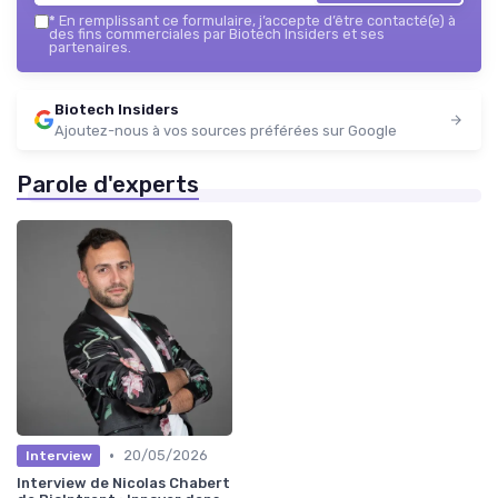
*
En remplissant ce formulaire, j’accepte d’être contacté(e) à
des fins commerciales par Biotech Insiders et ses
partenaires.
Biotech Insiders
Ajoutez-nous à vos sources préférées sur Google
Parole d'experts
•
20/05/2026
Interview
Interview de Nicolas Chabert