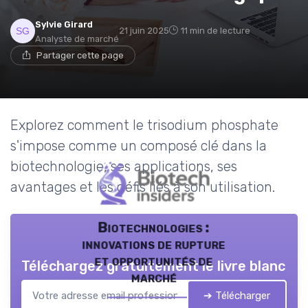
Sylvie Girard
21 juin 2025
11 min de lecture
Analyste de marché
Partager cette page
Explorez comment le trisodium phosphate
s'impose comme un composé clé dans la
biotechnologie, ses applications, ses
avantages et les défis liés à son utilisation.
Biotechnologies :
innovations de rupture
et opportunités de
Téléchargez gratuitement le livre blanc
marché
➔ Télécharger