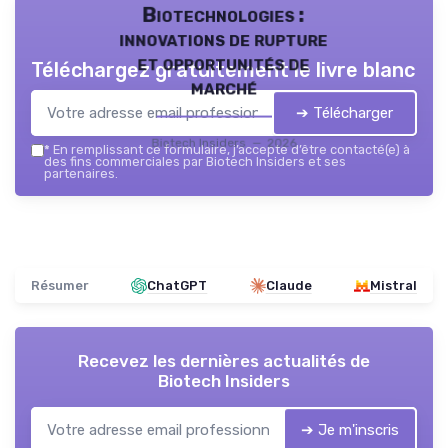
Biotechnologies :
innovations de rupture
et opportunités de
Téléchargez gratuitement le livre blanc
marché
➔ Télécharger
Biotech Insiders — 2026
*
En remplissant ce formulaire, j’accepte d’être contacté(e) à
des fins commerciales par Biotech Insiders et ses
partenaires.
Résumer
ChatGPT
Claude
Mistral
Recevez les dernières actualités de
Biotech Insiders
➔ Je m'inscris