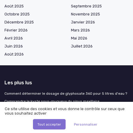
Août 2025
Septembre 2025
Octobre 2025
Novembre 2025
Décembre 2025
Janvier 2026
Février 2026
Mars 2026
Avril 2026
Mai 2026
Juin 2026
Juillet 2026
Août 2026
Les plus lus
Comment déterminer le dosage de glyphosate 360 pour 5 litres d'eau ?
Comprendre le kyste sous-muqueux du sinus maxillaire
Ce site utilise des cookies et vous donne le contrôle sur ceux que
Comprendre l'immunoturbidimétrie : une méthode clé en biotechnologie
vous souhaitez activer
Classement des meilleures entreprises en biotechnologie
Tout accepter
Personnaliser
Comprendre le phénomène des fils résorbables qui ressortent des
cicatrices