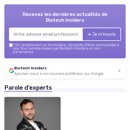
Recevez les dernières actualités de
Biotech Insiders
➔ Je m'inscris
*
En remplissant ce formulaire, j’accepte d’être contacté(e) à
des fins commerciales par Biotech Insiders et ses
partenaires.
Biotech Insiders
Ajoutez-nous à vos sources préférées sur Google
Parole d'experts