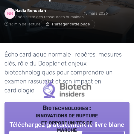
Nadia Bensalah
15 mars 2026
Spécialiste des ressources humaines
13 min de lecture
Partager cette page
Écho cardiaque normale : repères, mesures
clés, rôle du Doppler et enjeux
biotechnologiques pour comprendre un
examen rassurant et son impact en
cardiologie.
Biotechnologies :
innovations de rupture
et opportunités de
Téléchargez gratuitement le livre blanc
marché