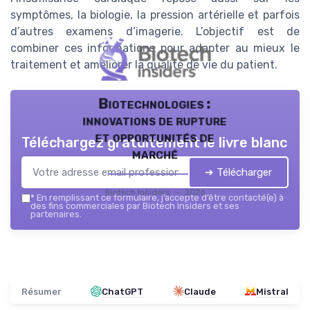
symptômes, la biologie, la pression artérielle et parfois
d’autres examens d’imagerie. L’objectif est de
combiner ces informations pour adapter au mieux le
traitement et améliorer la qualité de vie du patient.
Biotechnologies :
innovations de rupture
et opportunités de
Téléchargez gratuitement le livre blanc
marché
➔ Télécharger
Biotech Insiders — 2026
*
En remplissant ce formulaire, j’accepte d’être contacté(e) à
des fins commerciales par Biotech Insiders et ses
partenaires.
Résumer
ChatGPT
Claude
Mistral