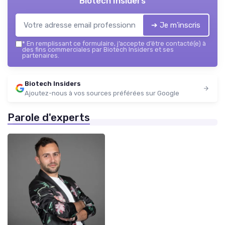
Biotech Insiders
➔ Je m'inscris
*
En remplissant ce formulaire, j’accepte d’être contacté(e) à
des fins commerciales par Biotech Insiders et ses
partenaires.
Biotech Insiders
Ajoutez-nous à vos sources préférées sur Google
Parole d'experts