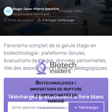
Hugo-Jean-Pierre Delattre
21 février 2026
Responsable technique
11 min de lecture
Partager cette page
Panorama complet de la gelule stage en
biotechnologie : plateforme Gelules,
évaluations de stages, données personnelles,
rôle des associations et enjeux pédagogiques.
Biotechnologies :
innovations de rupture
et opportunités de
Téléchargez gratuitement le livre blanc
marché
➔ Télécharger