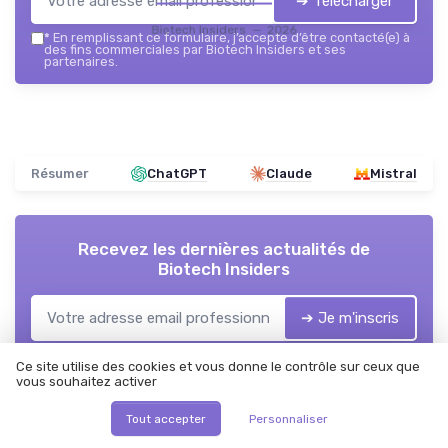
➔ Télécharger
Biotech Insiders — 2026
*
En remplissant ce formulaire, j’accepte d’être contacté(e) à
des fins commerciales par Biotech Insiders et ses
partenaires.
Résumer
ChatGPT
Claude
Mistral
Recevez les dernières actualités de
Biotech Insiders
➔ Je m'inscris
*
En remplissant ce formulaire, j’accepte d’être contacté(e) à
des fins commerciales par Biotech Insiders et ses
Ce site utilise des cookies et vous donne le contrôle sur ceux que
partenaires.
vous souhaitez activer
Tout accepter
Personnaliser
Biotech Insiders