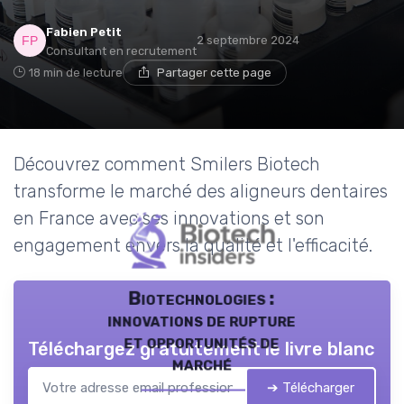
Fabien Petit
2 septembre 2024
Consultant en recrutement
18 min de lecture
Partager cette page
Découvrez comment Smilers Biotech
transforme le marché des aligneurs dentaires
en France avec ses innovations et son
engagement envers la qualité et l'efficacité.
Biotechnologies :
innovations de rupture
et opportunités de
Téléchargez gratuitement le livre blanc
marché
➔ Télécharger