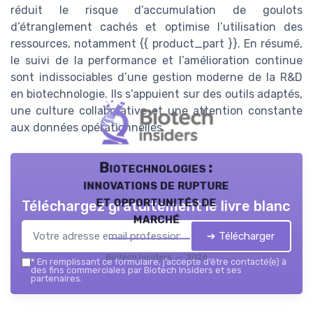
réduit le risque d’accumulation de goulots
d’étranglement cachés et optimise l’utilisation des
ressources, notamment {{ product_part }}. En résumé,
le suivi de la performance et l’amélioration continue
sont indissociables d’une gestion moderne de la R&D
en biotechnologie. Ils s’appuient sur des outils adaptés,
une culture collaborative et une attention constante
aux données opérationnelles.
Biotechnologies :
innovations de rupture
et opportunités de
Téléchargez gratuitement le livre blanc
marché
➔ Télécharger
Biotech Insiders — 2026
*
En remplissant ce formulaire, j’accepte d’être contacté(e) à
des fins commerciales par Biotech Insiders et ses
partenaires.