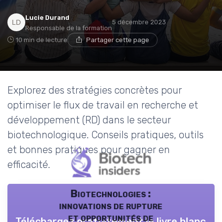
Lucie Durand
5 décembre 2023
Responsable de la formation
10 min de lecture
Partager cette page
Explorez des stratégies concrètes pour
optimiser le flux de travail en recherche et
développement (RD) dans le secteur
biotechnologique. Conseils pratiques, outils
et bonnes pratiques pour gagner en
efficacité.
Biotechnologies :
innovations de rupture
et opportunités de
Téléchargez gratuitement le livre blanc