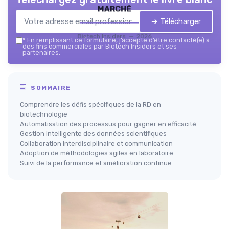
marché
➔ Télécharger
Biotech Insiders — 2026
*
En remplissant ce formulaire, j’accepte d’être contacté(e) à
des fins commerciales par Biotech Insiders et ses
partenaires.
SOMMAIRE
Comprendre les défis spécifiques de la RD en
biotechnologie
Automatisation des processus pour gagner en efficacité
Gestion intelligente des données scientifiques
Collaboration interdisciplinaire et communication
Adoption de méthodologies agiles en laboratoire
Suivi de la performance et amélioration continue