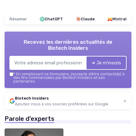
Résumer
ChatGPT
Claude
Mistral
Recevez les dernières actualités de
Biotech Insiders
➔ Je m'inscris
*
En remplissant ce formulaire, j’accepte d’être contacté(e) à
des fins commerciales par Biotech Insiders et ses
partenaires.
Biotech Insiders
Ajoutez-nous à vos sources préférées sur Google
Parole d'experts