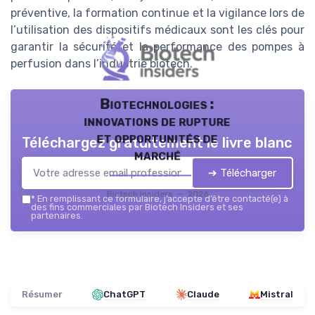
préventive, la formation continue et la vigilance lors de
l’utilisation des dispositifs médicaux sont les clés pour
garantir la sécurité et la performance des pompes à
perfusion dans l’industrie biotech.
Biotechnologies :
innovations de rupture
et opportunités de
Téléchargez gratuitement le livre blanc
marché
➔ Télécharger
Biotech Insiders — 2026
*
En remplissant ce formulaire, j’accepte d’être contacté(e) à
des fins commerciales par Biotech Insiders et ses
partenaires.
Résumer
ChatGPT
Claude
Mistral