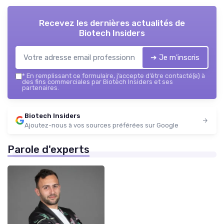
Recevez les dernières actualités de
Biotech Insiders
➔ Je m'inscris
*
En remplissant ce formulaire, j’accepte d’être contacté(e) à
des fins commerciales par Biotech Insiders et ses
partenaires.
Biotech Insiders
Ajoutez-nous à vos sources préférées sur Google
Parole d'experts