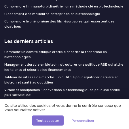
Comprendre l'immunoturbidimétrie : une méthode clé en biotechnologie
Classement des meilleures entreprises en biotechnologie
Comprendre le phénomène des fils résorbables qui ressortent des
cicatrices
Les derniers articles
Comment un comité éthique crédible encadre la recherche en
biotechnologies
Management durable en biotech : structurer une politique RSE qui attire
les talents et sécurise les financements
Tableau de vitesse de marche : un outil clé pour équilibrer carrière en
biotech et santé au quotidien
Virnex et acouphènes : innovations biotechnologiques pour une oreille
plus silencieuse
CBD et savoir-faire français : comment le cannabidiol transforme le
Ce site utilise des cookies et vous donne le contrôle sur ceux que
quotidien dans les biotech
vous souhaitez activer
Tout accepter
Personnaliser
Biotech Insiders