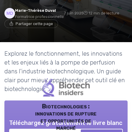
Marie-Thérèse Duval
7 juin 2025
12 min de lecture
Formatrice professionnelle
Partager cette page
Explorez le fonctionnement, les innovations
et les enjeux liés à la pompe de perfusion
dans l'industrie biotechnologique. Un guide
clair pour mieux appréhender cet outil clé en
biotechnologie.
Biotechnologies :
innovations de rupture
et opportunités de
Téléchargez gratuitement le livre blanc
marché