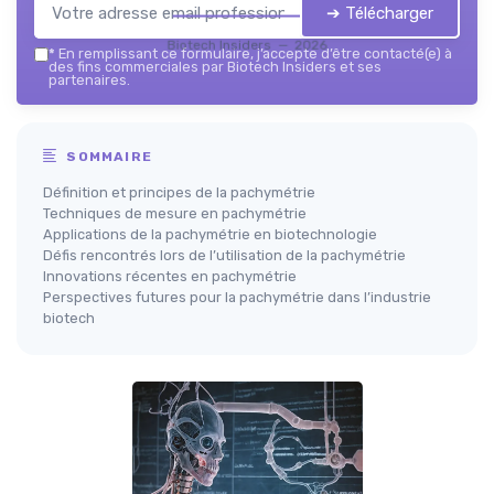
➔ Télécharger
Biotech Insiders — 2026
*
En remplissant ce formulaire, j’accepte d’être contacté(e) à
des fins commerciales par Biotech Insiders et ses
partenaires.
SOMMAIRE
Définition et principes de la pachymétrie
Techniques de mesure en pachymétrie
Applications de la pachymétrie en biotechnologie
Défis rencontrés lors de l’utilisation de la pachymétrie
Innovations récentes en pachymétrie
Perspectives futures pour la pachymétrie dans l’industrie
biotech