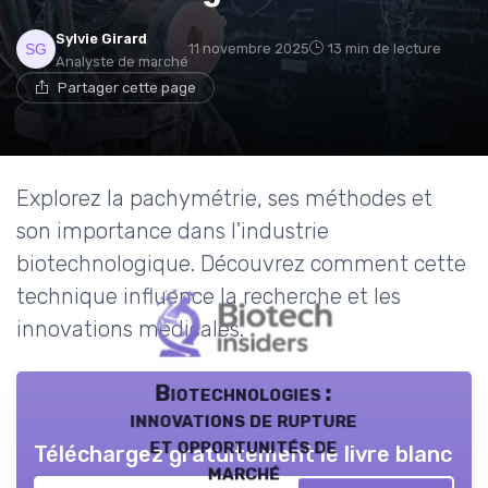
Sylvie Girard
11 novembre 2025
13 min de lecture
Analyste de marché
Partager cette page
Explorez la pachymétrie, ses méthodes et
son importance dans l'industrie
biotechnologique. Découvrez comment cette
technique influence la recherche et les
innovations médicales.
Biotechnologies :
innovations de rupture
et opportunités de
Téléchargez gratuitement le livre blanc
marché