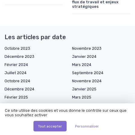
flux de travail et enjeux
stratégiques
Les articles par date
Octobre 2023
Novembre 2023
Décembre 2023
Janvier 2024
Février 2024
Mars 2024
Juillet 2024
Septembre 2024
Octobre 2024
Novembre 2024
Décembre 2024
Janvier 2025
Février 2025
Mars 2025
Avril 2025
Mai 2025
Ce site utilise des cookies et vous donne le contrôle sur ceux que
Juin 2025
Juillet 2025
vous souhaitez activer
Août 2025
Septembre 2025
Tout accepter
Personnaliser
Octobre 2025
Novembre 2025