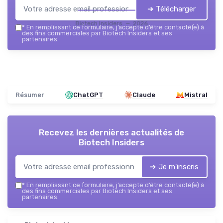
➔ Télécharger
Biotech Insiders — 2026
*
En remplissant ce formulaire, j’accepte d’être contacté(e) à
des fins commerciales par Biotech Insiders et ses
partenaires.
Résumer
ChatGPT
Claude
Mistral
Recevez les dernières actualités de
Biotech Insiders
➔ Je m'inscris
*
En remplissant ce formulaire, j’accepte d’être contacté(e) à
des fins commerciales par Biotech Insiders et ses
partenaires.