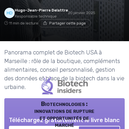
Hugo-Jean-Pierre Delattre
20 janvier 2025
Responsable technique
11 min de lecture
Partager cette page
Panorama complet de Biotech USA à
Marseille : rôle de la boutique, compléments
alimentaires, conseil personnalisé, gestion
des données et place de la biotech dans la vie
urbaine.
Biotechnologies :
innovations de rupture
et opportunités de
Téléchargez gratuitement le livre blanc
marché