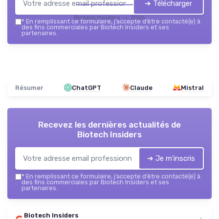
➔ Télécharger
Biotech Insiders — 2026
*
En remplissant ce formulaire, j’accepte d’être contacté(e) à
des fins commerciales par Biotech Insiders et ses
partenaires.
Résumer
ChatGPT
Claude
Mistral
Recevez les dernières actualités de
Biotech Insiders
➔ Je m'inscris
*
En remplissant ce formulaire, j’accepte d’être contacté(e) à
des fins commerciales par Biotech Insiders et ses
partenaires.
Biotech Insiders