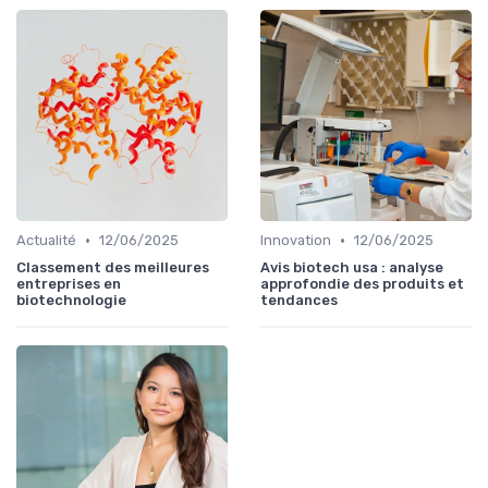
•
•
Actualité
12/06/2025
Innovation
12/06/2025
Classement des meilleures
Avis biotech usa : analyse
entreprises en
approfondie des produits et
biotechnologie
tendances