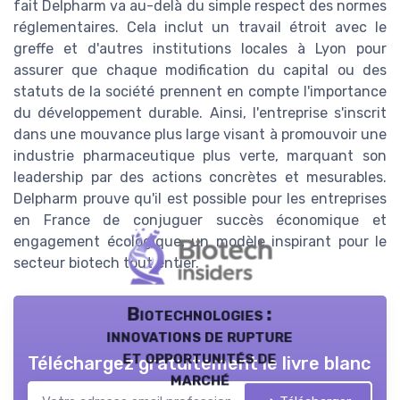
fait Delpharm va au-delà du simple respect des normes
réglementaires. Cela inclut un travail étroit avec le
greffe et d'autres institutions locales à Lyon pour
assurer que chaque modification du capital ou des
statuts de la société prennent en compte l'importance
du développement durable. Ainsi, l'entreprise s'inscrit
dans une mouvance plus large visant à promouvoir une
industrie pharmaceutique plus verte, marquant son
leadership par des actions concrètes et mesurables.
Delpharm prouve qu'il est possible pour les entreprises
en France de conjuguer succès économique et
engagement écologique, un modèle inspirant pour le
secteur biotech tout entier.
Biotechnologies :
innovations de rupture
et opportunités de
Téléchargez gratuitement le livre blanc
marché