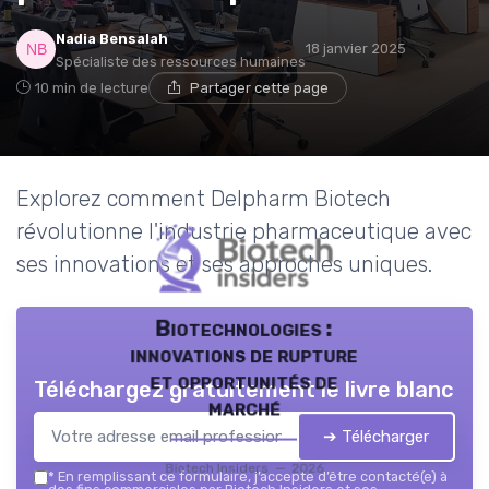
Nadia Bensalah
18 janvier 2025
Spécialiste des ressources humaines
10 min de lecture
Partager cette page
Explorez comment Delpharm Biotech
révolutionne l'industrie pharmaceutique avec
ses innovations et ses approches uniques.
Biotechnologies :
innovations de rupture
et opportunités de
Téléchargez gratuitement le livre blanc
marché
➔ Télécharger
Biotech Insiders — 2026
*
En remplissant ce formulaire, j’accepte d’être contacté(e) à