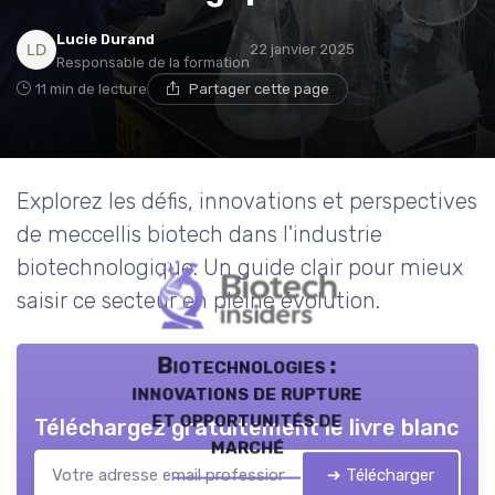
Lucie Durand
22 janvier 2025
Responsable de la formation
11 min de lecture
Partager cette page
Explorez les défis, innovations et perspectives
de meccellis biotech dans l'industrie
biotechnologique. Un guide clair pour mieux
saisir ce secteur en pleine évolution.
Biotechnologies :
innovations de rupture
et opportunités de
Téléchargez gratuitement le livre blanc
marché
➔ Télécharger