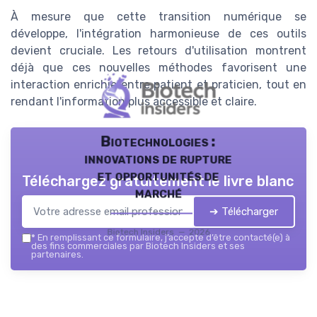
À mesure que cette transition numérique se
développe, l'intégration harmonieuse de ces outils
devient cruciale. Les retours d'utilisation montrent
déjà que ces nouvelles méthodes favorisent une
interaction enrichie entre patient et praticien, tout en
rendant l'information plus accessible et claire.
Biotechnologies :
innovations de rupture
et opportunités de
Téléchargez gratuitement le livre blanc
marché
➔ Télécharger
Biotech Insiders — 2026
*
En remplissant ce formulaire, j’accepte d’être contacté(e) à
des fins commerciales par Biotech Insiders et ses
partenaires.