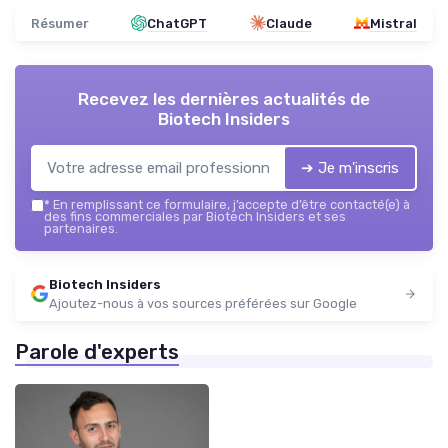
Résumer
ChatGPT
Claude
Mistral
Recevez les dernières actualités de
Biotech Insiders
➔ Je m'inscris
*
En remplissant ce formulaire, j’accepte d’être contacté(e) à
des fins commerciales par Biotech Insiders et ses
partenaires.
Biotech Insiders
Ajoutez-nous à vos sources préférées sur Google
Parole d'experts