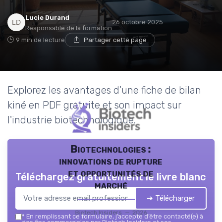
Lucie Durand
26 octobre 2025
Responsable de la formation
9 min de lecture
Partager cette page
Explorez les avantages d'une fiche de bilan
kiné en PDF gratuite et son impact sur
l'industrie biotechnologique.
Biotechnologies :
innovations de rupture
et opportunités de
Téléchargez gratuitement le livre blanc
marché
➔ Télécharger
Biotech Insiders — 2026
*
En remplissant ce formulaire, j’accepte d’être contacté(e) à