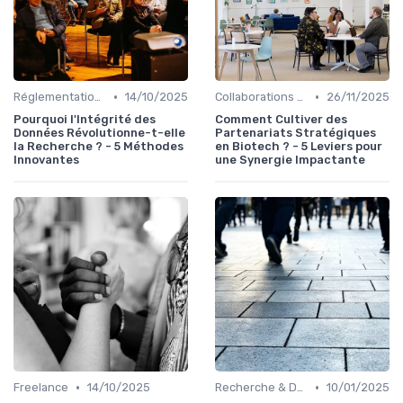
•
•
Réglementations & Conformité
14/10/2025
Collaborations & Partenariats
26/11/2025
Pourquoi l'Intégrité des
Comment Cultiver des
Données Révolutionne-t-elle
Partenariats Stratégiques
la Recherche ? - 5 Méthodes
en Biotech ? - 5 Leviers pour
Innovantes
une Synergie Impactante
•
•
Freelance
14/10/2025
Recherche & Développement
10/01/2025