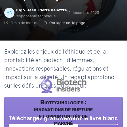
Hugo-Jean-Pierre Delattre
12 décembre 2023
Responsable technique
10 min de lecture
Partager cette page
Explorez les enjeux de l’éthique et de la
profitabilité en biotech : dilemmes,
innovations responsables, régulations et
impact sur la société. Un regard approfondi
sur les défis uniques du secteur.
Biotechnologies :
innovations de rupture
et opportunités de
Téléchargez gratuitement le livre blanc
marché