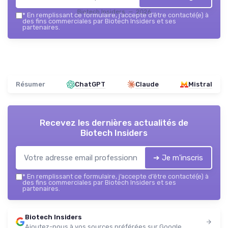
Biotech Insiders — 2026
*
En remplissant ce formulaire, j’accepte d’être contacté(e) à
des fins commerciales par Biotech Insiders et ses
partenaires.
Résumer
ChatGPT
Claude
Mistral
Recevez les dernières actualités de
Biotech Insiders
➔ Je m'inscris
*
En remplissant ce formulaire, j’accepte d’être contacté(e) à
des fins commerciales par Biotech Insiders et ses
partenaires.
Biotech Insiders
Ajoutez-nous à vos sources préférées sur Google