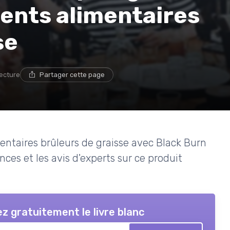
ents alimentaires
se
lecture
Partager cette page
ntaires brûleurs de graisse avec Black Burn
nces et les avis d'experts sur ce produit
z gratuitement le livre blanc