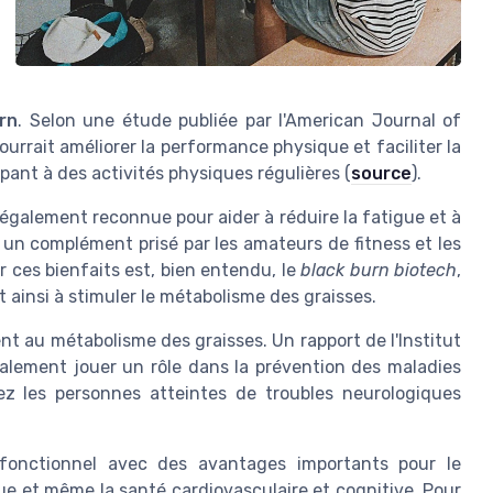
rn
. Selon une étude publiée par l'American Journal of
ourrait améliorer la performance physique et faciliter la
pant à des activités physiques régulières (
source
).
est également reconnue pour aider à réduire la fatigue et à
t un complément prisé par les amateurs de fitness et les
r ces bienfaits est, bien entendu, le
black burn biotech
,
t ainsi à stimuler le métabolisme des graisses.
ent au métabolisme des graisses. Un rapport de l'Institut
galement jouer un rôle dans la prévention des maladies
ez les personnes atteintes de troubles neurologiques
ifonctionnel avec des avantages importants pour le
ue et même la santé cardiovasculaire et cognitive. Pour