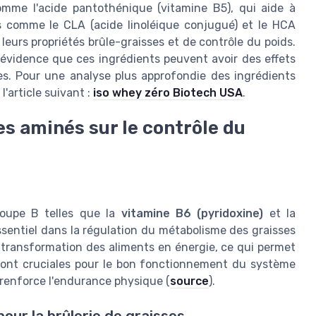
omme l'acide pantothénique (vitamine B5), qui aide à
s comme le CLA (acide linoléique conjugué) et le HCA
leurs propriétés brûle-graisses et de contrôle du poids.
 évidence que ces ingrédients peuvent avoir des effets
les. Pour une analyse plus approfondie des ingrédients
'article suivant :
iso whey zéro Biotech USA
.
es aminés sur le contrôle du
groupe B telles que la
vitamine B6 (pyridoxine)
et la
essentiel dans la régulation du métabolisme des graisses
a transformation des aliments en énergie, ce qui permet
 sont cruciales pour le bon fonctionnement du système
 renforce l'endurance physique (
source
).
our la brûlerie de graisses