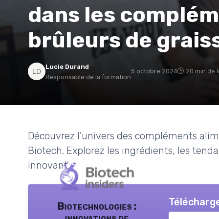
dans les complém
brûleurs de grais
Lucie Durand
5 octobre 2024
20 min de 
Responsable de la formation
Découvrez l'univers des compléments alime
Biotech. Explorez les ingrédients, les tenda
innovant.
Télécharge
Biotechnologies :
innovations de