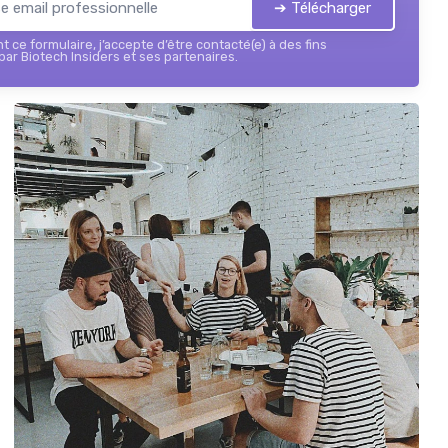
➔ Télécharger
 ce formulaire, j’accepte d’être contacté(e) à des fins
ar Biotech Insiders et ses partenaires.