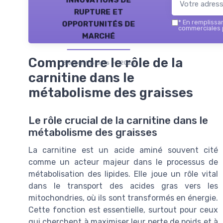
rupture et
opportunités de
*
En remplissant
commerciales p
marché
Comprendre le rôle de la
Biotech Insiders — 2026
carnitine dans le
métabolisme des graisses
Le rôle crucial de la carnitine dans le
métabolisme des graisses
La carnitine est un acide aminé souvent cité
comme un acteur majeur dans le processus de
métabolisation des lipides. Elle joue un rôle vital
dans le transport des acides gras vers les
mitochondries, où ils sont transformés en énergie.
Cette fonction est essentielle, surtout pour ceux
qui cherchent à maximiser leur perte de poids et à