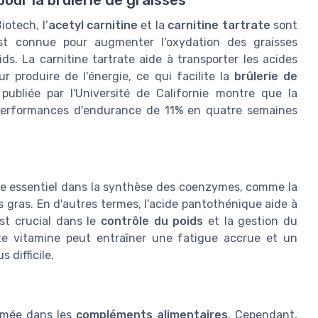
otech, l’
acetyl carnitine
et la
carnitine tartrate
sont
 est connue pour augmenter l'oxydation des graisses
ids. La carnitine tartrate aide à transporter les acides
ur produire de l'énergie, ce qui facilite la
brûlerie de
ubliée par l'Université de Californie montre que la
 performances d'endurance de 11% en quatre semaines
ôle essentiel dans la synthèse des coenzymes, comme la
 gras. En d'autres termes, l'acide pantothénique aide à
est crucial dans le
contrôle du poids
et la gestion du
te vitamine peut entraîner une fatigue accrue et un
 difficile.
imée dans les
compléments alimentaires
. Cependant,