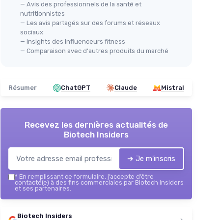
— Avis des professionnels de la santé et
nutritionnistes
— Les avis partagés sur des forums et réseaux
sociaux
— Insights des influenceurs fitness
— Comparaison avec d'autres produits du marché
Résumer
ChatGPT
Claude
Mistral
Recevez les dernières actualités de
Biotech Insiders
➔ Je m'inscris
*
En remplissant ce formulaire, j’accepte d’être
contacté(e) à des fins commerciales par Biotech Insiders
et ses partenaires.
Biotech Insiders