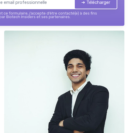
➔ Télécharger
 ce formulaire, j’accepte d’être contacté(e) à des fins
ar Biotech Insiders et ses partenaires.