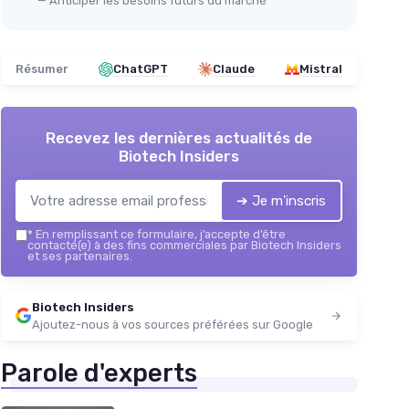
— Anticiper les besoins futurs du marché
Résumer
ChatGPT
Claude
Mistral
Recevez les dernières actualités de
Biotech Insiders
➔ Je m'inscris
*
En remplissant ce formulaire, j’accepte d’être
contacté(e) à des fins commerciales par Biotech Insiders
et ses partenaires.
Biotech Insiders
Ajoutez-nous à vos sources préférées sur Google
Parole d'experts