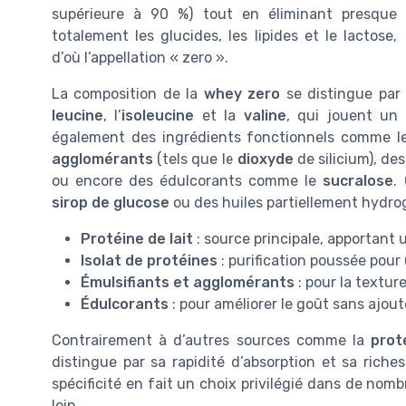
supérieure à 90 %) tout en éliminant presque
totalement les glucides, les lipides et le lactose,
d’où l’appellation « zero ».
La composition de la
whey zero
se distingue par 
leucine
, l’
isoleucine
et la
valine
, qui jouent un 
également des ingrédients fonctionnels comme 
agglomérants
(tels que le
dioxyde
de silicium), de
ou encore des édulcorants comme le
sucralose
.
sirop de glucose
ou des huiles partiellement hydrog
Protéine de lait
: source principale, apportant 
Isolat de protéines
: purification poussée pou
Émulsifiants et agglomérants
: pour la texture
Édulcorants
: pour améliorer le goût sans ajout
Contrairement à d’autres sources comme la
prot
distingue par sa rapidité d’absorption et sa rich
spécificité en fait un choix privilégié dans de nom
loin.