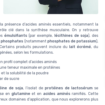
la présence d’acides aminés essentiels, notamment la
rôle clé dans la synthèse musculaire. On y retrouve
les
émulsifiants
(par exemple,
lécithines de soja
), des
s
phosphates
(notamment
phosphates de potassium
),
 Certains produits peuvent inclure du
lait écrémé
, du
énées, selon les formulations.
un profil complet d’acides aminés
r une teneur maximale en protéines
 et la solubilité de la poudre
er de sucre
éine de soja
, l’isolat de
protéines de lactosérum
se
esse en
glutamine
et en
acides aminés
ramifiés. Cette
breux domaines d’application, que nous explorerons plus