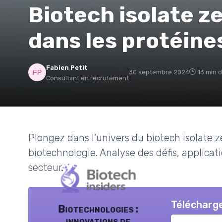
Biotech isolate ze
dans les protéine
Fabien Petit
30 septembre 2024
13 min d
Consultant en recrutement
Plongez dans l'univers du biotech isolate 
biotechnologie. Analyse des défis, applicat
secteur.
Télécharge
Biotechnologies :
innovations de