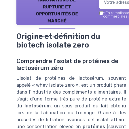
rupture et
opportunités de
*
En remplissant
commerciales p
marché
Origine et définition du
Biotech Insiders — 2026
biotech isolate zero
Comprendre l’isolat de protéines de
lactosérum zéro
L’isolat de protéines de lactosérum, souvent
appelé « whey isolate zero », est un produit phare
dans l’industrie des compléments alimentaires. Il
s’agit d’une forme très pure de protéine extraite
du
lactosérum
, un sous-produit du
lait
obtenu
lors de la fabrication du fromage. Grâce à des
procédés de filtration avancés, cet isolat atteint
une concentration élevée en
protéines
(souvent