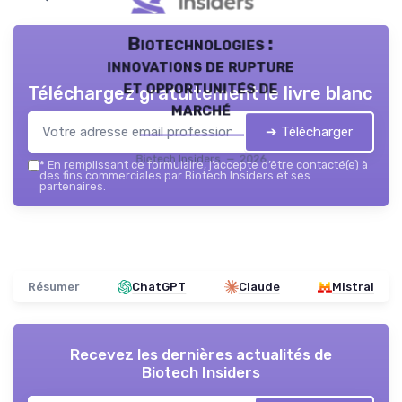
Biotechnologies :
innovations de rupture
et opportunités de
Téléchargez gratuitement le livre blanc
marché
➔ Télécharger
Biotech Insiders — 2026
*
En remplissant ce formulaire, j’accepte d’être contacté(e) à
des fins commerciales par Biotech Insiders et ses
partenaires.
Résumer
ChatGPT
Claude
Mistral
Recevez les dernières actualités de
Biotech Insiders