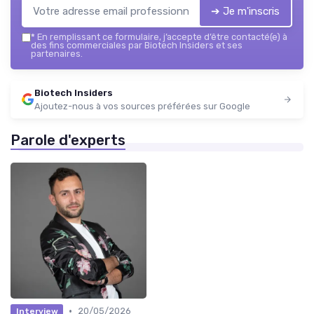
➔ Je m'inscris
*
En remplissant ce formulaire, j’accepte d’être contacté(e) à
des fins commerciales par Biotech Insiders et ses
partenaires.
Biotech Insiders
Ajoutez-nous à vos sources préférées sur Google
Parole d'experts
•
20/05/2026
Interview