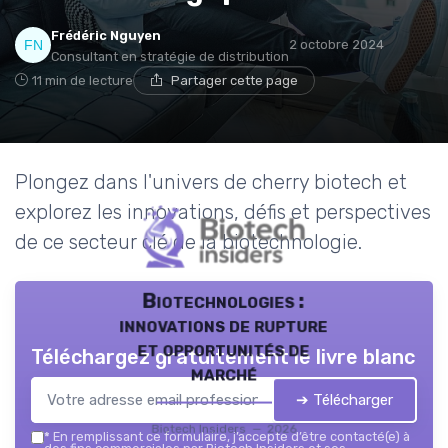
Frédéric Nguyen
2 octobre 2024
Consultant en stratégie de distribution
11 min de lecture
Partager cette page
Plongez dans l'univers de cherry biotech et
explorez les innovations, défis et perspectives
de ce secteur clé de la biotechnologie.
Biotechnologies :
innovations de rupture
et opportunités de
Téléchargez gratuitement le livre blanc
marché
➔ Télécharger
Biotech Insiders — 2026
*
En remplissant ce formulaire, j’accepte d’être contacté(e) à