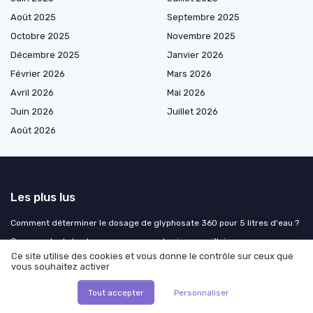
Août 2025
Septembre 2025
Octobre 2025
Novembre 2025
Décembre 2025
Janvier 2026
Février 2026
Mars 2026
Avril 2026
Mai 2026
Juin 2026
Juillet 2026
Août 2026
Les plus lus
Comment déterminer le dosage de glyphosate 360 pour 5 litres d'eau ?
Comprendre le kyste sous-muqueux du sinus maxillaire
Ce site utilise des cookies et vous donne le contrôle sur ceux que
Comprendre l'immunoturbidimétrie : une méthode clé en biotechnologie
vous souhaitez activer
Classement des meilleures entreprises en biotechnologie
Tout accepter
Personnaliser
Comprendre le phénomène des fils résorbables qui ressortent des
cicatrices