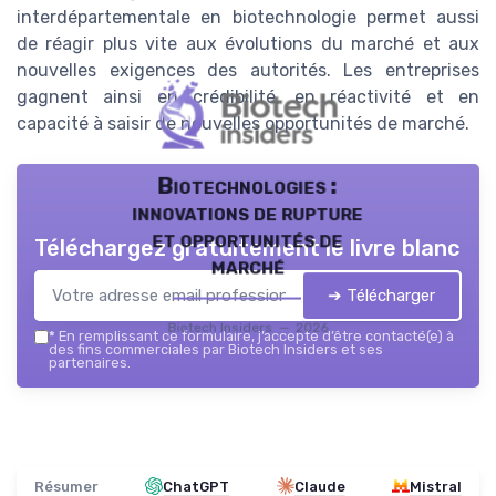
interdépartementale en biotechnologie permet aussi
de réagir plus vite aux évolutions du marché et aux
nouvelles exigences des autorités. Les entreprises
gagnent ainsi en crédibilité, en réactivité et en
capacité à saisir de nouvelles opportunités de marché.
Biotechnologies :
innovations de rupture
et opportunités de
Téléchargez gratuitement le livre blanc
marché
➔ Télécharger
Biotech Insiders — 2026
*
En remplissant ce formulaire, j’accepte d’être contacté(e) à
des fins commerciales par Biotech Insiders et ses
partenaires.
Résumer
ChatGPT
Claude
Mistral