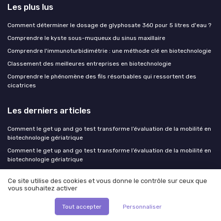
Les plus lus
Comment déterminer le dosage de glyphosate 360 pour 5 litres d'eau ?
Comprendre le kyste sous-muqueux du sinus maxillaire
Comprendre l'immunoturbidimétrie : une méthode clé en biotechnologie
Classement des meilleures entreprises en biotechnologie
Comprendre le phénomène des fils résorbables qui ressortent des
cicatrices
Les derniers articles
Comment le get up and go test transforme l’évaluation de la mobilité en
biotechnologie gériatrique
Comment le get up and go test transforme l’évaluation de la mobilité en
biotechnologie gériatrique
Rentrée 2026 : où en sont les salaires biotech en France et quels profils
Ce site utilise des cookies et vous donne le contrôle sur ceux que
font monter les enchères
vous souhaitez activer
Comment un comité éthique crédible encadre la recherche en
biotechnologies
Tout accepter
Personnaliser
Management durable en biotech : structurer une politique RSE qui attire