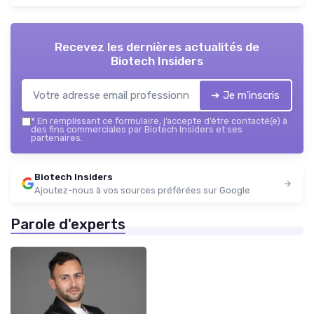
Recevez les dernières actualités de
Biotech Insiders
➔ Je m'inscris
*
En remplissant ce formulaire, j’accepte d’être contacté(e) à
des fins commerciales par Biotech Insiders et ses
partenaires.
Biotech Insiders
Ajoutez-nous à vos sources préférées sur Google
Parole d'experts