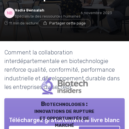
Nadia Bensalah
6 novembre 2023
Spécialiste des ressources humaines
11 min de lecture
Partager cette page
Comment la collaboration
interdépartementale en biotechnologie
renforce qualité, conformité, performance
industrielle et développement durable dans
les entreprises du secteur.
Biotechnologies :
innovations de rupture
et opportunités de
Téléchargez gratuitement le livre blanc
marché