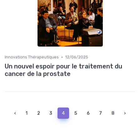
•
Innovations Thérapeutiques
12/06/2025
Un nouvel espoir pour le traitement du
cancer de la prostate
‹
1
2
3
4
5
6
7
8
›