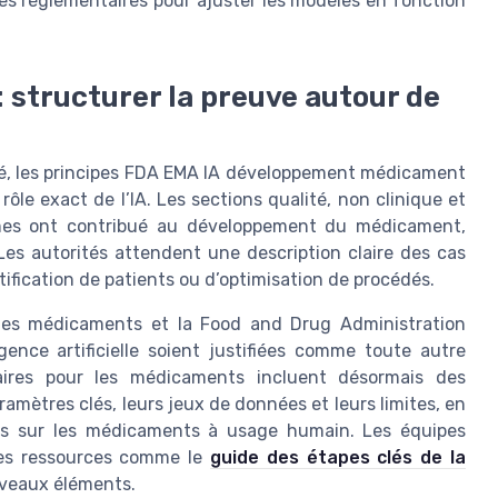
ires réglementaires pour ajuster les modèles en fonction
: structurer la preuve autour de
ché, les principes FDA EMA IA développement médicament
ôle exact de l’IA. Les sections qualité, non clinique et
thmes ont contribué au développement du médicament,
Les autorités attendent une description claire des cas
atification de patients ou d’optimisation de procédés.
 des médicaments et la Food and Drug Administration
ence artificielle soient justifiées comme toute autre
aires pour les médicaments incluent désormais des
amètres clés, leurs jeux de données et leurs limites, en
nes sur les médicaments à usage humain. Les équipes
 des ressources comme le
guide des étapes clés de la
uveaux éléments.