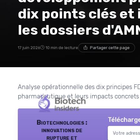
dix points clés et
les dossiers d'AM
17 juin 2026
10 min de lecture
Partager cette page
Analyse opérationnelle des dix principes 
pharmaceutique et leurs impacts concrets s
Télécharge
Biotechnologies :
innovations de
rupture et