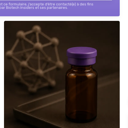
 ce formulaire, j’accepte d’être contacté(e) à des fins
ar Biotech Insiders et ses partenaires.