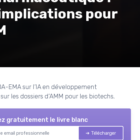
 implications pour
M
FDA-EMA sur l’IA en développement
ur les dossiers d’AMM pour les biotechs.
z gratuitement le livre blanc
➔ Télécharger