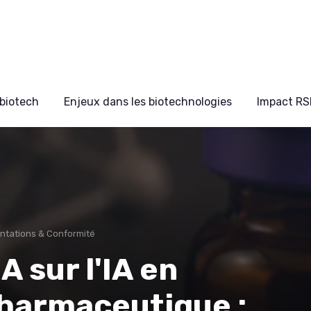
biotech
Enjeux dans les biotechnologies
Impact RS
ntations & Conformité
 sur l'IA en
harmaceutique :