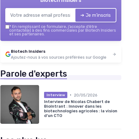
Biotech Insiders
➔ Je m'inscris
*
En remplissant ce formulaire, j’accepte d’être
contacté(e) à des fins commerciales par Biotech Insiders
et ses partenaires.
Biotech Insiders
Ajoutez-nous à vos sources préférées sur Google
Parole d'experts
•
20/05/2026
Interview
Interview de Nicolas Chabert de
BioIntrant : Innover dans les
biotechnologies agricoles : la vision
d’un CTO