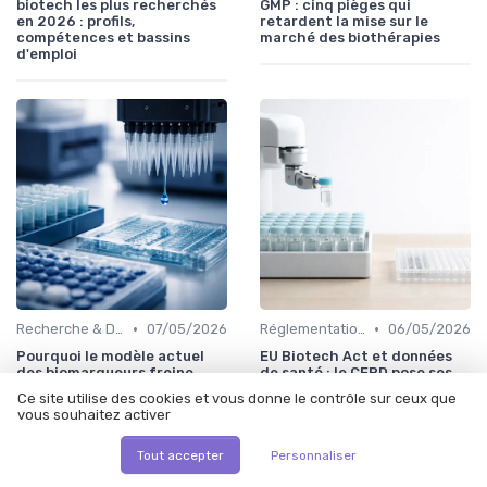
biotech les plus recherchés
GMP : cinq pièges qui
en 2026 : profils,
retardent la mise sur le
compétences et bassins
marché des biothérapies
d'emploi
•
•
Recherche & Développement
07/05/2026
Réglementations & Conformité
06/05/2026
Pourquoi le modèle actuel
EU Biotech Act et données
des biomarqueurs freine
de santé : le CEPD pose ses
l'immuno-oncologie de
conditions pour
Ce site utilise des cookies et vous donne le contrôle sur ceux que
précision
l'harmonisation des essais
vous souhaitez activer
cliniques
Tout accepter
Personnaliser