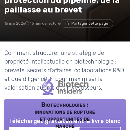
protection du pipeline, de la
paillasse au brevet
15 mai 2026
16 min de lecture
Partager cette page
Comment structurer une stratégie de
propriété intellectuelle en biotechnologie :
brevets, secrets d’affaires, collaborations R&D
et due diligence IP pour maximiser la
valorisation auprès des investisseurs.
Biotechnologies :
innovations de rupture
et opportunités de
Téléchargez gratuitement le livre blanc
marché