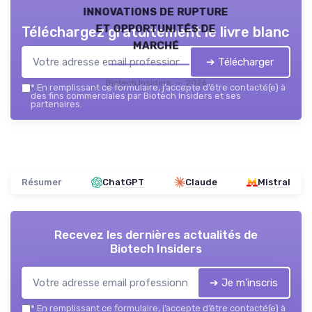
innovations de rupture
et opportunités de
Téléchargez gratuitement le livre blanc
marché
➔ Télécharger
Biotech Insiders — 2026
*
En remplissant ce formulaire, j’accepte d’être contacté(e) à
des fins commerciales par Biotech Insiders et ses
partenaires.
Résumer
ChatGPT
Claude
Mistral
Recevez les dernières actualités de
Biotech Insiders
➔ Je m'inscris
*
En remplissant ce formulaire, j’accepte d’être contacté(e) à