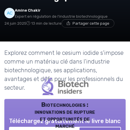
Amine Chakir
Expert en régulation de l'industrie biotechnologique
24 juin 2025
13 min de lecture
Partager cette page
Explorez comment le cesium iodide s'impose
comme un matériau clé dans l'industrie
biotechnologique, ses applications,
avantages et défis pour les professionnels du
secteur.
Biotechnologies :
innovations de rupture
et opportunités de
Téléchargez gratuitement le livre blanc
marché