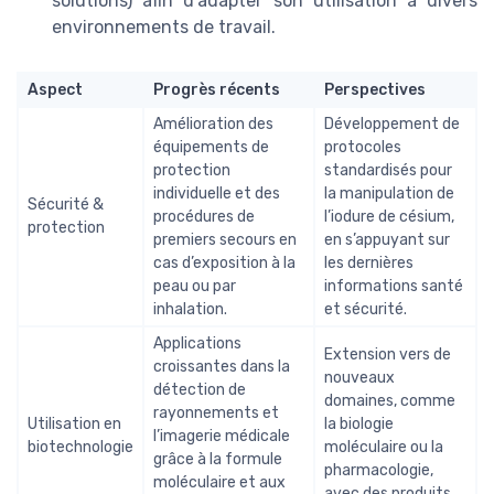
solutions) afin d’adapter son utilisation à divers
environnements de travail.
Aspect
Progrès récents
Perspectives
Amélioration des
Développement de
équipements de
protocoles
protection
standardisés pour
individuelle et des
la manipulation de
Sécurité &
procédures de
l’iodure de césium,
protection
premiers secours en
en s’appuyant sur
cas d’exposition à la
les dernières
peau ou par
informations santé
inhalation.
et sécurité.
Applications
Extension vers de
croissantes dans la
nouveaux
détection de
domaines, comme
rayonnements et
Utilisation en
la biologie
l’imagerie médicale
biotechnologie
moléculaire ou la
grâce à la formule
pharmacologie,
moléculaire et aux
avec des produits