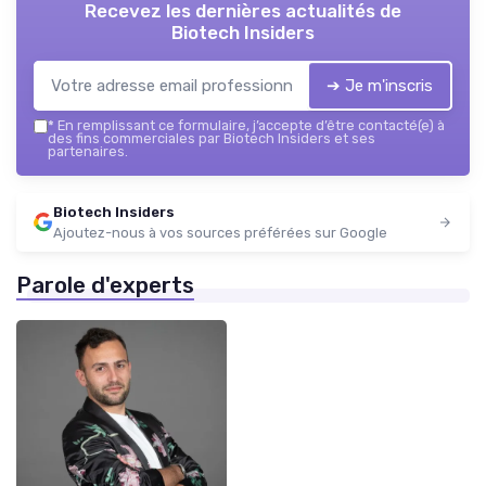
Recevez les dernières actualités de
Biotech Insiders
➔ Je m'inscris
*
En remplissant ce formulaire, j’accepte d’être contacté(e) à
des fins commerciales par Biotech Insiders et ses
partenaires.
Biotech Insiders
Ajoutez-nous à vos sources préférées sur Google
Parole d'experts