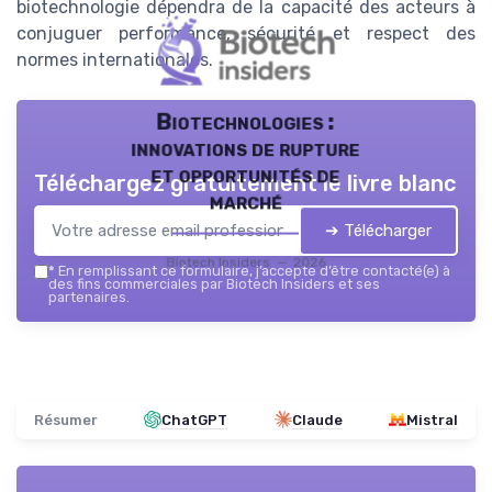
biotechnologie dépendra de la capacité des acteurs à
conjuguer performance, sécurité et respect des
normes internationales.
Biotechnologies :
innovations de rupture
et opportunités de
Téléchargez gratuitement le livre blanc
marché
➔ Télécharger
Biotech Insiders — 2026
*
En remplissant ce formulaire, j’accepte d’être contacté(e) à
des fins commerciales par Biotech Insiders et ses
partenaires.
Résumer
ChatGPT
Claude
Mistral