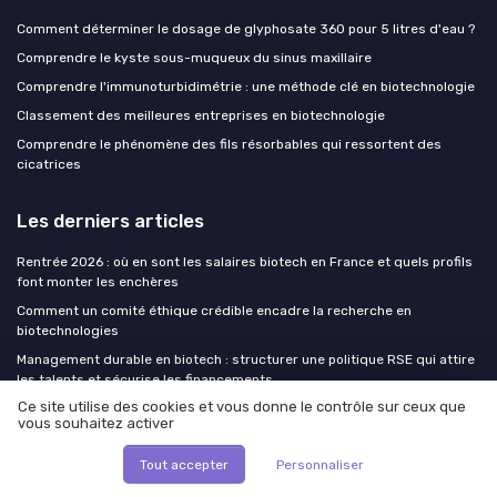
Comment déterminer le dosage de glyphosate 360 pour 5 litres d'eau ?
Comprendre le kyste sous-muqueux du sinus maxillaire
Comprendre l'immunoturbidimétrie : une méthode clé en biotechnologie
Classement des meilleures entreprises en biotechnologie
Comprendre le phénomène des fils résorbables qui ressortent des
cicatrices
Les derniers articles
Rentrée 2026 : où en sont les salaires biotech en France et quels profils
font monter les enchères
Comment un comité éthique crédible encadre la recherche en
biotechnologies
Management durable en biotech : structurer une politique RSE qui attire
les talents et sécurise les financements
Ce site utilise des cookies et vous donne le contrôle sur ceux que
Tableau de vitesse de marche : un outil clé pour équilibrer carrière en
vous souhaitez activer
biotech et santé au quotidien
Virnex et acouphènes : innovations biotechnologiques pour une oreille
Tout accepter
Personnaliser
plus silencieuse