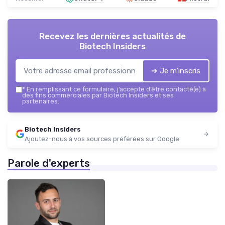
Recevez les dernières actualités de
Biotech Insiders
➔ Je m'inscris
*
En remplissant ce formulaire, j’accepte d’être contacté(e) à
des fins commerciales par Biotech Insiders et ses
partenaires.
Biotech Insiders
Ajoutez-nous à vos sources préférées sur Google
Parole d'experts