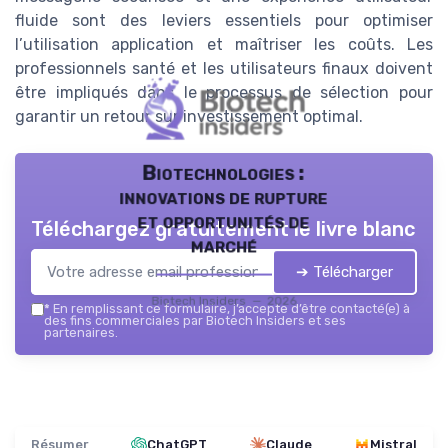
fluide sont des leviers essentiels pour optimiser
l’utilisation application et maîtriser les coûts. Les
professionnels santé et les utilisateurs finaux doivent
être impliqués dans le processus de sélection pour
garantir un retour sur investissement optimal.
Biotechnologies :
innovations de rupture
et opportunités de
Téléchargez gratuitement le livre blanc
marché
➔ Télécharger
Biotech Insiders — 2026
*
En remplissant ce formulaire, j’accepte d’être contacté(e) à
des fins commerciales par Biotech Insiders et ses
partenaires.
Résumer
ChatGPT
Claude
Mistral