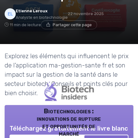
Etienne Leroux
22 novembre 2025
Analyste en biotechnologie
11 min de lecture
Partager cette page
Explorez les éléments qui influencent le prix
de l’application ma-gestion-sante fr et son
impact sur la gestion de la santé dans le
secteur biotech. Conseils et points clés pour
bien choisir.
Biotechnologies :
innovations de rupture
et opportunités de
Téléchargez gratuitement le livre blanc
marché