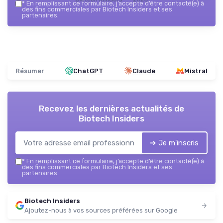
*
En remplissant ce formulaire, j’accepte d’être contacté(e) à
des fins commerciales par Biotech Insiders et ses
partenaires.
Résumer
ChatGPT
Claude
Mistral
Recevez les dernières actualités de
Biotech Insiders
➔ Je m'inscris
*
En remplissant ce formulaire, j’accepte d’être contacté(e) à
des fins commerciales par Biotech Insiders et ses
partenaires.
Biotech Insiders
Ajoutez-nous à vos sources préférées sur Google