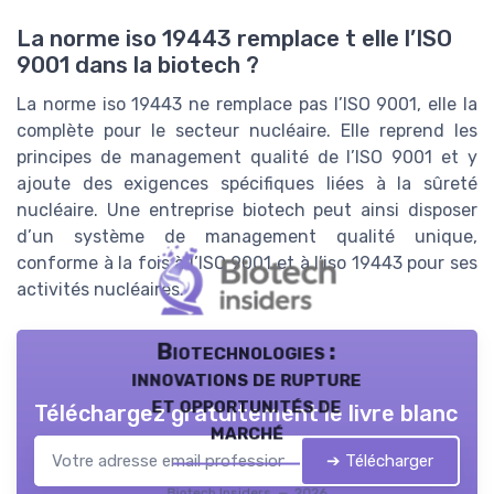
La norme iso 19443 remplace t elle l’ISO
9001 dans la biotech ?
La norme iso 19443 ne remplace pas l’ISO 9001, elle la
complète pour le secteur nucléaire. Elle reprend les
principes de management qualité de l’ISO 9001 et y
ajoute des exigences spécifiques liées à la sûreté
nucléaire. Une entreprise biotech peut ainsi disposer
d’un système de management qualité unique,
conforme à la fois à l’ISO 9001 et à l’iso 19443 pour ses
activités nucléaires.
Biotechnologies :
innovations de rupture
et opportunités de
Téléchargez gratuitement le livre blanc
marché
➔ Télécharger
Biotech Insiders — 2026