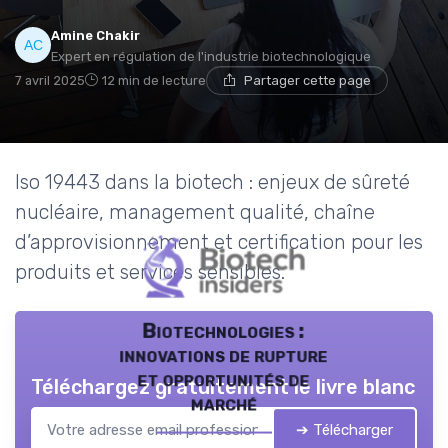
Amine Chakir
Expert en régulation de l'industrie biotechnologique
7 avril 2025
12 min de lecture
Partager cette page
Iso 19443 dans la biotech : enjeux de sûreté
nucléaire, management qualité, chaîne
d’approvisionnement et certification pour les
produits et services sensibles.
Biotechnologies :
innovations de rupture
et opportunités de
Téléchargez gratuitement le livre blanc
marché
➔ Télécharger