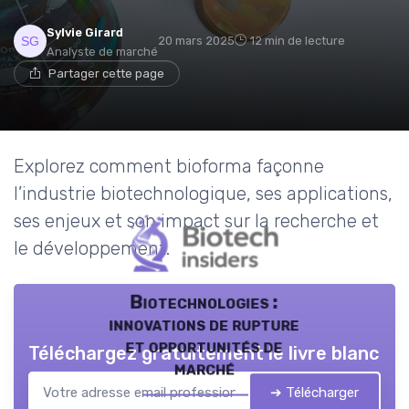
Sylvie Girard
20 mars 2025
12 min de lecture
Analyste de marché
Partager cette page
Explorez comment bioforma façonne
l’industrie biotechnologique, ses applications,
ses enjeux et son impact sur la recherche et
le développement.
Biotechnologies :
innovations de rupture
et opportunités de
Téléchargez gratuitement le livre blanc
marché
➔ Télécharger