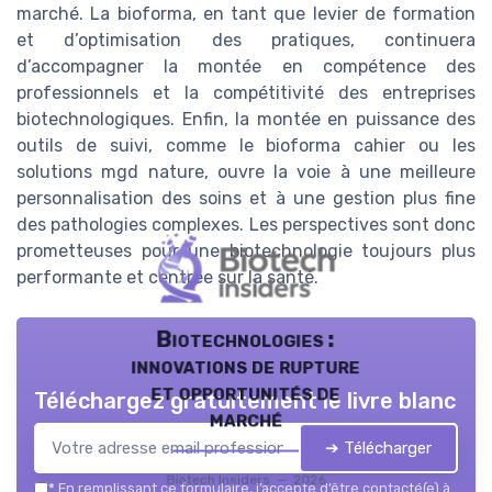
marché. La bioforma, en tant que levier de formation
et d’optimisation des pratiques, continuera
d’accompagner la montée en compétence des
professionnels et la compétitivité des entreprises
biotechnologiques. Enfin, la montée en puissance des
outils de suivi, comme le bioforma cahier ou les
solutions mgd nature, ouvre la voie à une meilleure
personnalisation des soins et à une gestion plus fine
des pathologies complexes. Les perspectives sont donc
prometteuses pour une biotechnologie toujours plus
performante et centrée sur la santé.
Biotechnologies :
innovations de rupture
et opportunités de
Téléchargez gratuitement le livre blanc
marché
➔ Télécharger
Biotech Insiders — 2026
*
En remplissant ce formulaire, j’accepte d’être contacté(e) à