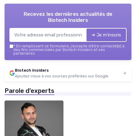
Recevez les dernières actualités de
Biotech Insiders
➔ Je m'inscris
*
En remplissant ce formulaire, j’accepte d’être contacté(e) à
des fins commerciales par Biotech Insiders et ses
partenaires.
Biotech Insiders
Ajoutez-nous à vos sources préférées sur Google
Parole d'experts