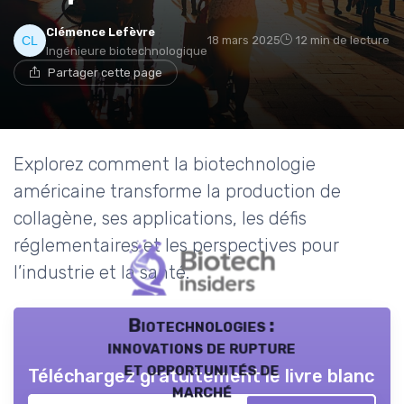
Clémence Lefèvre
18 mars 2025
12 min de lecture
Ingénieure biotechnologique
Partager cette page
Explorez comment la biotechnologie
américaine transforme la production de
collagène, ses applications, les défis
réglementaires et les perspectives pour
l’industrie et la santé.
Biotechnologies :
innovations de rupture
et opportunités de
Téléchargez gratuitement le livre blanc
marché