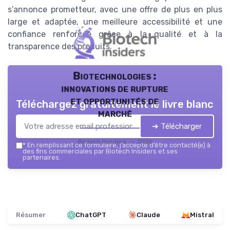
s’annonce prometteur, avec une offre de plus en plus
large et adaptée, une meilleure accessibilité et une
confiance renforcée grâce à la qualité et à la
transparence des produits.
Biotechnologies :
innovations de rupture
et opportunités de
Téléchargez gratuitement le livre blanc
marché
➔ Télécharger
Biotech Insiders — 2026
*
En remplissant ce formulaire, j’accepte d’être contacté(e) à
des fins commerciales par Biotech Insiders et ses
partenaires.
Résumer
ChatGPT
Claude
Mistral