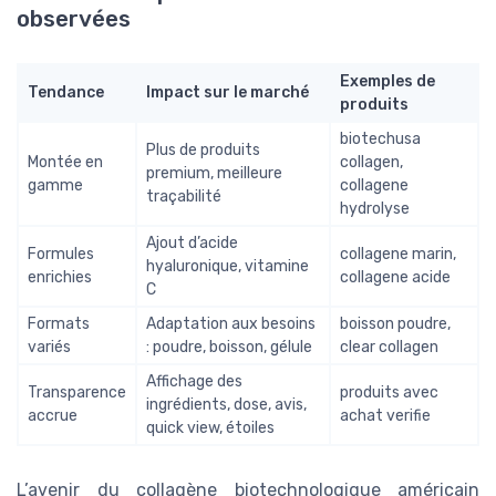
observées
Exemples de
Tendance
Impact sur le marché
produits
biotechusa
Plus de produits
Montée en
collagen,
premium, meilleure
gamme
collagene
traçabilité
hydrolyse
Ajout d’acide
Formules
collagene marin,
hyaluronique, vitamine
enrichies
collagene acide
C
Formats
Adaptation aux besoins
boisson poudre,
variés
: poudre, boisson, gélule
clear collagen
Affichage des
Transparence
produits avec
ingrédients, dose, avis,
accrue
achat verifie
quick view, étoiles
L’avenir du collagène biotechnologique américain