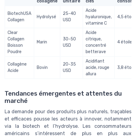
collagène
unitaire
clés
consomm
Acide
BiotechUSA
25-40
Hydrolysé
hyaluronique,
4,5 étoile
Collagen
USD
vitamine C
Clear
Acide
Collagen
30-50
citrique,
Marin
4 étoiles
Boisson
USD
concentré
Poudre
betterave
Acidifiant
Collagène
20-35
Bovin
acide, rouge
3,8 étoile
Acide
USD
allura
Tendances émergentes et attentes du
marché
La demande pour des produits plus naturels, traçables
et efficaces pousse les acteurs à innover, notamment
via la biotech et l’hydrolyse. Les consommateurs
américains s’intéressent de plus en plus aux