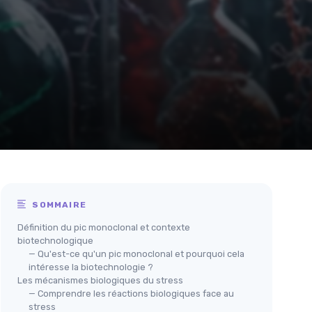
SOMMAIRE
Définition du pic monoclonal et contexte
biotechnologique
— Qu'est-ce qu'un pic monoclonal et pourquoi cela
intéresse la biotechnologie ?
Les mécanismes biologiques du stress
— Comprendre les réactions biologiques face au
stress