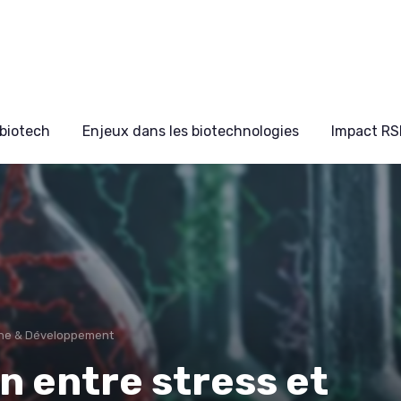
biotech
Enjeux dans les biotechnologies
Impact RS
he & Développement
n entre stress et