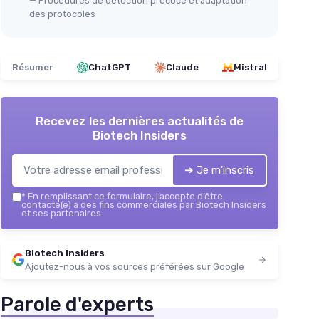
— Procédures de détection précoce et adaptation
des protocoles
Résumer
ChatGPT
Claude
Mistral
Recevez les dernières actualités de
Biotech Insiders
➔ Je m'inscris
*
En remplissant ce formulaire, j’accepte d’être
contacté(e) à des fins commerciales par Biotech Insiders
et ses partenaires.
Biotech Insiders
Ajoutez-nous à vos sources préférées sur Google
Parole d'experts