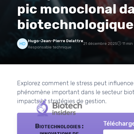
pic monoclonal da
biotechnologique
Hugo-Jean-Pierre Delattre
21 décembre 2025
11 min
Responsable technique
Explorez comment le stress peut influencer
phénomène important dans le secteur bio
impacts et stratégies de gestion.
Télécharge
Biotechnologies :
innovations de