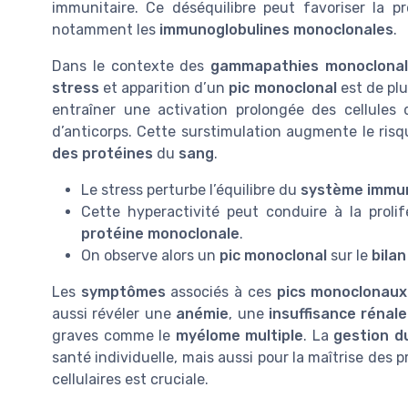
immunitaire. Ce déséquilibre peut favoriser la 
notamment les
immunoglobulines monoclonales
.
Dans le contexte des
gammapathies monoclonal
stress
et apparition d’un
pic monoclonal
est de plu
entraîner une activation prolongée des cellules
d’anticorps. Cette surstimulation augmente le risq
des protéines
du
sang
.
Le stress perturbe l’équilibre du
système immun
Cette hyperactivité peut conduire à la prolifé
protéine monoclonale
.
On observe alors un
pic monoclonal
sur le
bilan
Les
symptômes
associés à ces
pics monoclonaux
aussi révéler une
anémie
, une
insuffisance rénale
graves comme le
myélome multiple
. La
gestion d
santé individuelle, mais aussi pour la maîtrise des
cellulaires est cruciale.