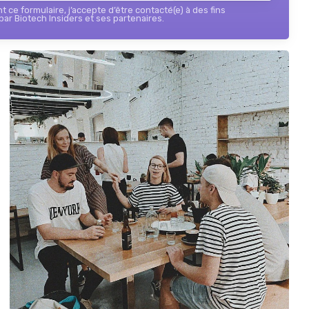
 ce formulaire, j’accepte d’être contacté(e) à des fins
ar Biotech Insiders et ses partenaires.