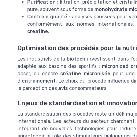
Purification
: filtration, précipitation et cristall
pure, souvent sous forme de
monohydrate mic
Contrôle qualité
: analyses poussées pour véri
conformément aux normes internationales,
creatine
.
Optimisation des procédés pour la nutri
Les industriels de la
biotech
investissent dans l’o
adaptés aux besoins des sportifs :
micronized cr
doser, ou encore
créatine micronisée
pour une d
d’
entrainement
. Le choix du procédé influence d
la perception des
avis
consommateurs.
Enjeux de standardisation et innovatio
La standardisation des procédés reste un défi maj
internationale. Les acteurs du secteur cherchent à 
intégrant de nouvelles technologies pour réduire
approfondir le rôle des stimulateurs biologiques d