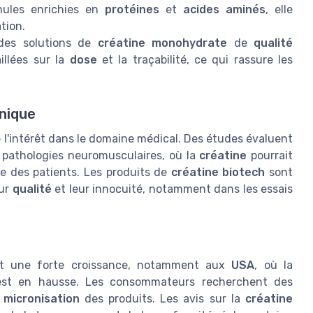
mules enrichies en
protéines
et
acides aminés
, elle
tion.
des solutions de
créatine monohydrate
de
qualité
illées sur la
dose
et la traçabilité, ce qui rassure les
inique
 l'intérêt dans le domaine médical. Des études évaluent
s pathologies neuromusculaires, où la
créatine
pourrait
ie des patients. Les produits de
créatine biotech
sont
eur
qualité
et leur innocuité, notamment dans les essais
t une forte croissance, notamment aux
USA
, où la
est en hausse. Les consommateurs recherchent des
a
micronisation
des produits. Les avis sur la
créatine