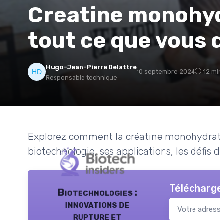
Creatine monohyd
tout ce que vous 
Hugo-Jean-Pierre Delattre
10 septembre 2024
12 mi
Responsable technique
Explorez comment la créatine monohydrate
biotechnologie, ses applications, les défis 
Télécharge
Biotechnologies :
innovations de
rupture et