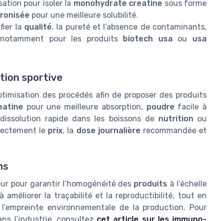
isation pour isoler la
monohydrate creatine
sous forme
ronisée
pour une meilleure solubilité.
fier la
qualité
, la pureté et l’absence de contaminants,
 notamment pour les produits
biotech usa
ou
usa
tion sportive
ptimisation des procédés afin de proposer des produits
eatine
pour une meilleure absorption,
poudre
facile à
issolution rapide dans les boissons de
nutrition
ou
irectement le
prix
, la
dose journalière
recommandée et
ns
eur pour garantir l’homogénéité des
produits
à l’échelle
améliorer la traçabilité et la reproductibilité, tout en
 l’empreinte environnementale de la production. Pour
ans l’industrie, consultez
cet article sur les immuno-