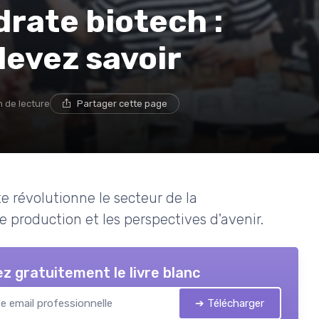
rate biotech :
devez savoir
n de lecture
Partager cette page
 révolutionne le secteur de la
de production et les perspectives d'avenir.
z gratuitement le livre blanc
➔ Télécharger