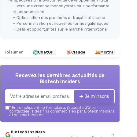
Perspectives d’innovation et de développement futur
— Vers une créatine monohydrate plus performante
et personnalisée
— Optimisation des procédés et traçabilité accrue
— Personnalisation et nouvelles formes galéniques
— Défis et opportunités sur le marché international
Résumer
ChatGPT
Claude
Mistral
Recevez les dernières actualités de
Biotech Insiders
➔ Je m'inscris
*
En remplissant ce formulaire, j’accepte d’être
contacté(e) à des fins commerciales par Biotech Insiders
et ses partenaires.
Biotech Insiders