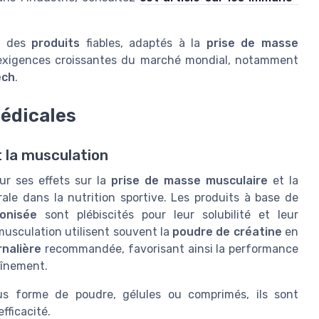
er des
produits
fiables, adaptés à la
prise de masse
exigences croissantes du marché mondial, notamment
ech
.
médicales
t la musculation
r ses effets sur la
prise de masse musculaire
et la
ale dans la nutrition sportive. Les produits à base de
onisée
sont plébiscités pour leur solubilité et leur
 musculation utilisent souvent la
poudre de créatine
en
rnalière
recommandée, favorisant ainsi la performance
aînement.
us forme de poudre, gélules ou comprimés, ils sont
efficacité.