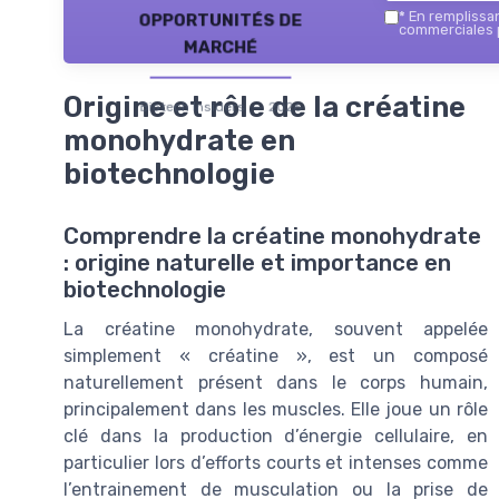
opportunités de
*
En remplissant
commerciales p
marché
Origine et rôle de la créatine
Biotech Insiders — 2026
monohydrate en
biotechnologie
Comprendre la créatine monohydrate
: origine naturelle et importance en
biotechnologie
La créatine monohydrate, souvent appelée
simplement « créatine », est un composé
naturellement présent dans le corps humain,
principalement dans les muscles. Elle joue un rôle
clé dans la production d’énergie cellulaire, en
particulier lors d’efforts courts et intenses comme
l’entrainement de musculation ou la prise de