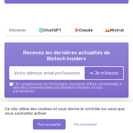
Résumer
ChatGPT
Claude
Mistral
Recevez les dernières actualités de
Biotech Insiders
➔ Je m'inscris
*
En remplissant ce formulaire, j’accepte d’être contacté(e) à
des fins commerciales par Biotech Insiders et ses
partenaires.
Biotech Insiders
Ce site utilise des cookies et vous donne le contrôle sur ceux que
vous souhaitez activer
Ajoutez-nous à vos sources préférées sur Google
Tout accepter
Personnaliser
Parole d'experts