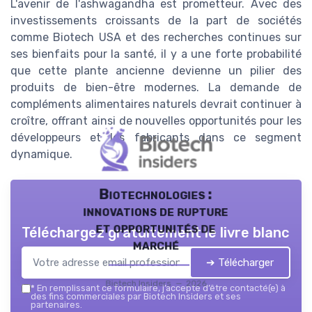
L'avenir de l'ashwagandha est prometteur. Avec des
investissements croissants de la part de sociétés
comme Biotech USA et des recherches continues sur
ses bienfaits pour la santé, il y a une forte probabilité
que cette plante ancienne devienne un pilier des
produits de bien-être modernes. La demande de
compléments alimentaires naturels devrait continuer à
croître, offrant ainsi de nouvelles opportunités pour les
développeurs et les fabricants dans ce segment
dynamique.
Biotechnologies :
innovations de rupture
et opportunités de
Téléchargez gratuitement le livre blanc
marché
➔ Télécharger
Biotech Insiders — 2026
*
En remplissant ce formulaire, j’accepte d’être contacté(e) à
des fins commerciales par Biotech Insiders et ses
partenaires.