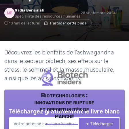
Nadia Bensalah
28 septembre 2024
Spécialiste des ressources humaines
18 min de lecture
Partager cette page
Découvrez les bienfaits de l'ashwagandha
dans le secteur biotech, ses effets sur le
stress, le sommeil et la masse musculaire,
ainsi que les avis des experts.
Biotechnologies :
innovations de rupture
et opportunités de
Téléchargez gratuitement le livre blanc
marché
➔ Télécharger