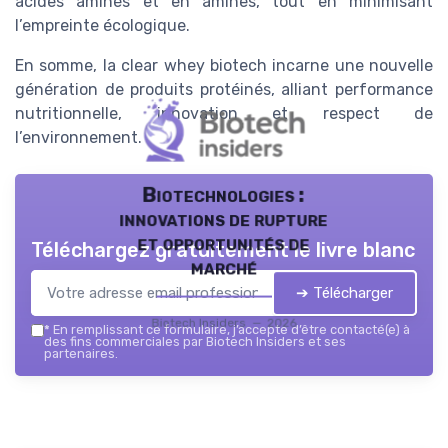
acides aminés et en amines, tout en minimisant
l’empreinte écologique.
En somme, la clear whey biotech incarne une nouvelle
génération de produits protéinés, alliant performance
nutritionnelle, innovation et respect de
l’environnement.
Biotechnologies :
innovations de rupture
et opportunités de
Téléchargez gratuitement le livre blanc
marché
➔ Télécharger
Biotech Insiders — 2026
*
En remplissant ce formulaire, j’accepte d’être contacté(e) à
des fins commerciales par Biotech Insiders et ses
partenaires.