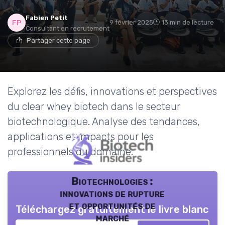
Fabien Petit
9 février 2025
13 min de lecture
Consultant en recrutement
Partager cette page
Explorez les défis, innovations et perspectives
du clear whey biotech dans le secteur
biotechnologique. Analyse des tendances,
applications et impacts pour les
professionnels du domaine.
Biotechnologies :
innovations de rupture
et opportunités de
Téléchargez gratuitement le livre blanc
marché